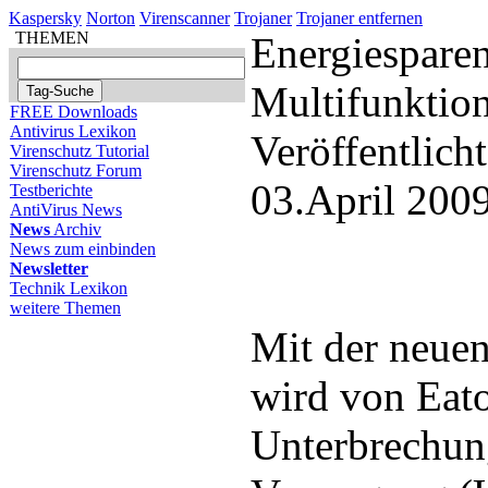
Kaspersky
Norton
Virenscanner
Trojaner
Trojaner entfernen
THEMEN
Energiesparen
Multifunktio
FREE Downloads
Antivirus Lexikon
Veröffentlich
Virenschutz Tutorial
Virenschutz Forum
03.April 200
Testberichte
AntiVirus News
News
Archiv
News zum einbinden
Newsletter
Technik Lexikon
weitere Themen
Mit der neuen
wird von Eat
Unterbrechun