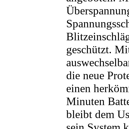
Überspannung
Spannungssc
Blitzeinschlä
geschützt. Mi
auswechselbar
die neue Prote
einen herköm
Minuten Batt
bleibt dem U
sein System k