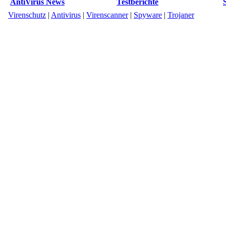
AntiVirus News
Testberichte
Virenschutz
|
Antivirus
|
Virenscanner
|
Spyware
|
Trojaner