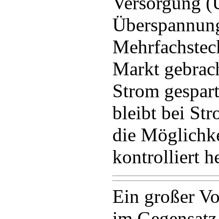
Versorgung (
Überspannung
Mehrfachstec
Markt gebrach
Strom gespar
bleibt bei St
die Möglichke
kontrolliert h
Ein großer Vor
im Gegensatz