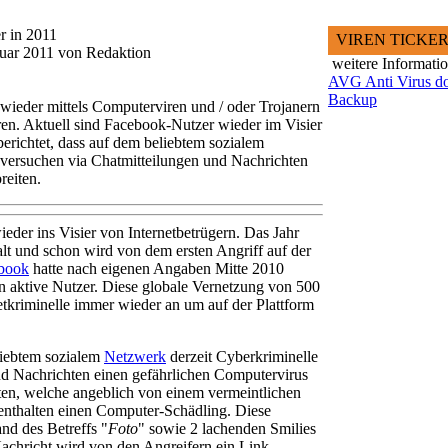
r in 2011
VIREN TICKE
nuar 2011 von Redaktion
weitere Informati
AVG Anti Virus d
Backup
wieder mittels Computerviren und / oder Trojanern
eren. Aktuell sind Facebook-Nutzer wieder im Visier
berichtet, dass auf dem beliebtem sozialem
 versuchen via Chatmitteilungen und Nachrichten
reiten.
der ins Visier von Internetbetrügern. Das Jahr
 alt und schon wird von dem ersten Angriff auf der
book
hatte nach eigenen Angaben Mitte 2010
en aktive Nutzer. Diese globale Vernetzung von 500
tkriminelle immer wieder an um auf der Plattform
eliebtem sozialem
Netzwerk
derzeit Cyberkriminelle
nd Nachrichten einen gefährlichen Computervirus
ten, welche angeblich von einem vermeintlichen
nthalten einen Computer-Schädling. Diese
nd des Betreffs "
Foto
" sowie 2 lachenden Smilies
Nachricht wird von den Angreifern ein Link