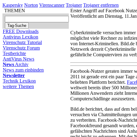
Kaspersky
Norton
Virenscanner
Trojaner
Trojaner entfernen
THEMEN
Erster Angriff auf Facebook Nutze
Veröffentlicht am Dienstag, 11.Ja
FREE Downloads
Cyberkriminelle versuchen immer 
Antivirus Lexikon
möglichst viele Rechner zu infizi
Virenschutz Tutorial
von Internet-Kriminellen. Bild.de 
Virenschutz Forum
Netzwerk derzeit Cyberkriminelle
Testberichte
gefährliche Computerviren zu verb
AntiVirus News
News
Archiv
News zum einbinden
Facebook-Nutzer geraten immer wie
Newsletter
2011 ist gerade erst ein paar Tage
Technik Lexikon
beliebten Plattform berichtet.
Face
weitere Themen
weltweit bereits über 500 Million
Millionen Anwendern zieht Interne
Computerschädlinge auszusetzen.
Bild.de berichtet, dass auf dem b
versuchen via Chatmitteilungen u
zu verbreiten. Facebook-Nachrich
Facebookfreund gesandt wurden, e
gefälschten Nachrichten sind Anha
recht leicht zu erkennen. Mit der 