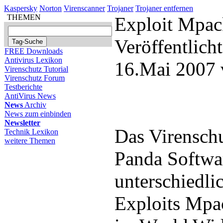
Kaspersky
Norton
Virenscanner
Trojaner
Trojaner entfernen
THEMEN
Exploit Mpac
Veröffentlich
FREE Downloads
Antivirus Lexikon
16.Mai 2007 
Virenschutz Tutorial
Virenschutz Forum
Testberichte
AntiVirus News
News
Archiv
News zum einbinden
Newsletter
Das Virensch
Technik Lexikon
weitere Themen
Panda Softwa
unterschiedli
Exploits Mpac