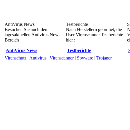
AntiVirus News
Testberichte
S
Besuchen Sie auch den
Nach Herstellern geordnet, die
N
tagesaktuellen Antivirus News
User Virenscanner Testberichte
V
Bereich
hier :
e
AntiVirus News
Testberichte
Virenschutz
|
Antivirus
|
Virenscanner
|
Spyware
|
Trojaner