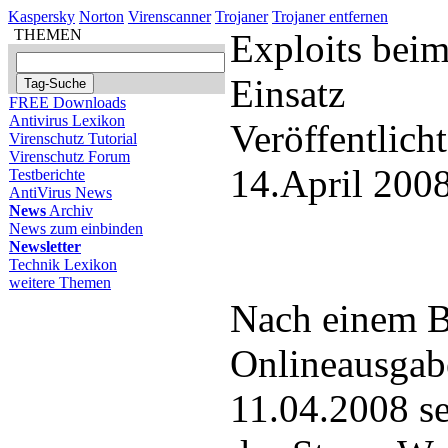
Kaspersky
Norton
Virenscanner
Trojaner
Trojaner entfernen
THEMEN
Exploits bei
Einsatz
FREE Downloads
Antivirus Lexikon
Veröffentlich
Virenschutz Tutorial
Virenschutz Forum
14.April 200
Testberichte
AntiVirus News
News
Archiv
News zum einbinden
Newsletter
Technik Lexikon
weitere Themen
Nach einem B
Onlineausgab
11.04.2008 se