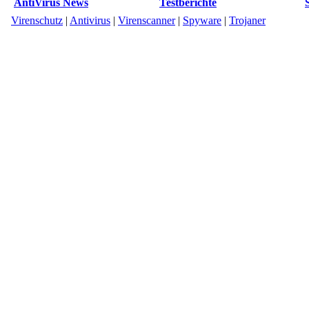
AntiVirus News
Testberichte
Virenschutz
|
Antivirus
|
Virenscanner
|
Spyware
|
Trojaner