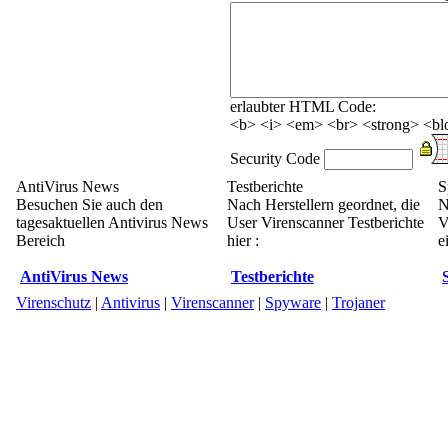
erlaubter HTML Code:
<b> <i> <em> <br> <strong> <blo
Security Code
AntiVirus News
Testberichte
S
Besuchen Sie auch den
Nach Herstellern geordnet, die
N
tagesaktuellen Antivirus News
User Virenscanner Testberichte
V
Bereich
hier :
e
AntiVirus News
Testberichte
Virenschutz
|
Antivirus
|
Virenscanner
|
Spyware
|
Trojaner