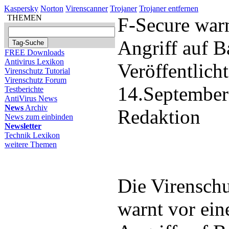
Kaspersky
Norton
Virenscanner
Trojaner
Trojaner entfernen
THEMEN
F-Secure warn
Angriff auf 
FREE Downloads
Antivirus Lexikon
Veröffentlich
Virenschutz Tutorial
Virenschutz Forum
14.September
Testberichte
AntiVirus News
News
Archiv
Redaktion
News zum einbinden
Newsletter
Technik Lexikon
weitere Themen
Die Virensch
warnt vor ein