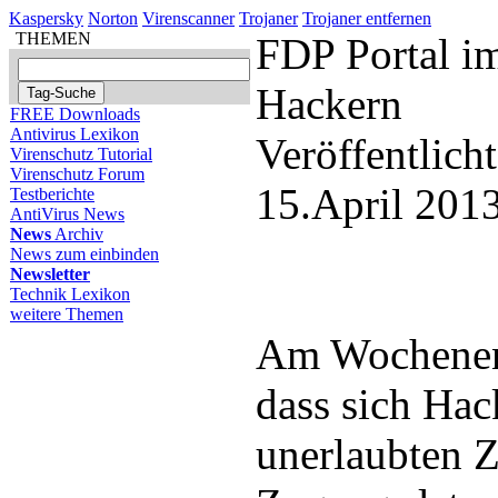
Kaspersky
Norton
Virenscanner
Trojaner
Trojaner entfernen
THEMEN
FDP Portal im
Hackern
FREE Downloads
Antivirus Lexikon
Veröffentlich
Virenschutz Tutorial
Virenschutz Forum
15.April 201
Testberichte
AntiVirus News
News
Archiv
News zum einbinden
Newsletter
Technik Lexikon
weitere Themen
Am Wochenen
dass sich Hac
unerlaubten Z