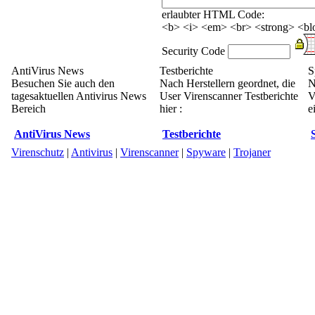
erlaubter HTML Code:
<b> <i> <em> <br> <strong> <blo
Security Code
AntiVirus News
Testberichte
S
Besuchen Sie auch den
Nach Herstellern geordnet, die
N
tagesaktuellen Antivirus News
User Virenscanner Testberichte
V
Bereich
hier :
e
AntiVirus News
Testberichte
Virenschutz
|
Antivirus
|
Virenscanner
|
Spyware
|
Trojaner