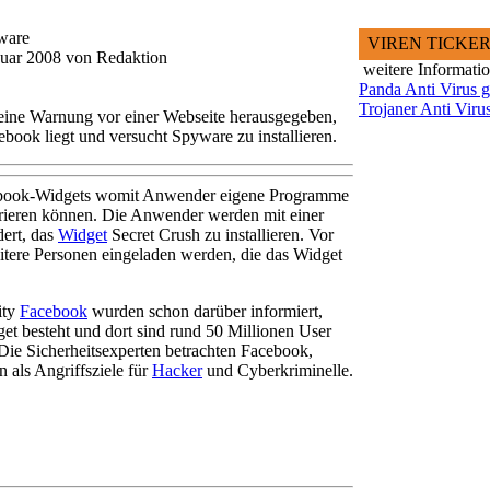
ware
VIREN TICKE
anuar 2008 von Redaktion
weitere Informati
Panda Anti Virus g
Trojaner Anti Viru
 eine Warnung vor einer Webseite herausgegeben,
book liegt und versucht Spyware zu installieren.
ebook-Widgets womit Anwender eigene Programme
grieren können. Die Anwender werden mit einer
dert, das
Widget
Secret Crush zu installieren. Vor
itere Personen eingeladen werden, die das Widget
ity
Facebook
wurden schon darüber informiert,
et besteht und dort sind rund 50 Millionen User
. Die Sicherheitsexperten betrachten Facebook,
 als Angriffsziele für
Hacker
und Cyberkriminelle.