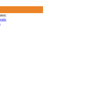
R
onen:
ratis
s