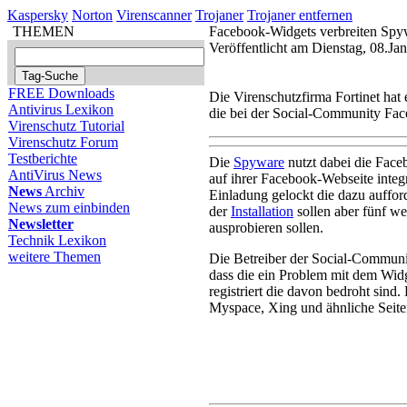
Kaspersky
Norton
Virenscanner
Trojaner
Trojaner entfernen
THEMEN
Facebook-Widgets verbreiten Spy
Veröffentlicht am Dienstag, 08.J
FREE Downloads
Die Virenschutzfirma Fortinet hat
Antivirus Lexikon
die bei der Social-Community Face
Virenschutz Tutorial
Virenschutz Forum
Testberichte
Die
Spyware
nutzt dabei die Fac
AntiVirus News
auf ihrer Facebook-Webseite inte
News
Archiv
Einladung gelockt die dazu auffor
News zum einbinden
der
Installation
sollen aber fünf we
Newsletter
ausprobieren sollen.
Technik Lexikon
weitere Themen
Die Betreiber der Social-Commun
dass die ein Problem mit dem Widg
registriert die davon bedroht sind
Myspace, Xing und ähnliche Seiten