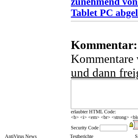
zunehmend von
Tablet PC abgel
Kommentar:
Kommentare
und dann frei
erlaubter HTML Code:
<b> <i> <em> <br> <strong> <blo
Security Code
AntiVirus News
Testberichte
S