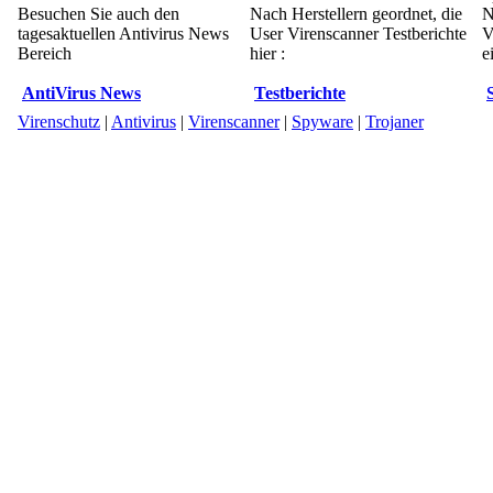
Besuchen Sie auch den
Nach Herstellern geordnet, die
N
tagesaktuellen Antivirus News
User Virenscanner Testberichte
V
Bereich
hier :
e
AntiVirus News
Testberichte
Virenschutz
|
Antivirus
|
Virenscanner
|
Spyware
|
Trojaner