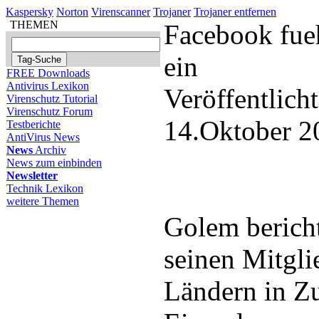
Kaspersky
Norton
Virenscanner
Trojaner
Trojaner entfernen
THEMEN
Facebook fue
ein
FREE Downloads
Antivirus Lexikon
Veröffentlich
Virenschutz Tutorial
Virenschutz Forum
14.Oktober 2
Testberichte
AntiVirus News
News
Archiv
News zum einbinden
Newsletter
Technik Lexikon
weitere Themen
Golem bericht
seinen Mitgli
Ländern in Zu