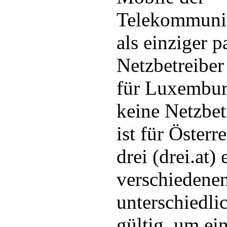
Telekommunik
als einziger 
Netzbetreibe
für Luxembur
keine Netzbet
ist für Österr
drei (drei.at)
verschiedene
unterschiedl
gültig, um ei