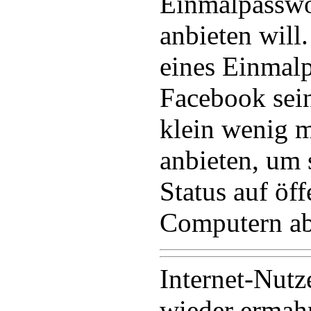
Einmalpasswor
anbieten will
eines Einmal
Facebook sein
klein wenig m
anbieten, um
Status auf öff
Computern ab
Internet-Nut
wieder ermahn