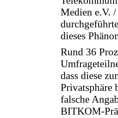
Telekommunik
Medien e.V.
durchgeführte
dieses Phäno
Rund 36 Proze
Umfrageteiln
dass diese z
Privatsphäre 
falsche Anga
BITKOM-Präsi