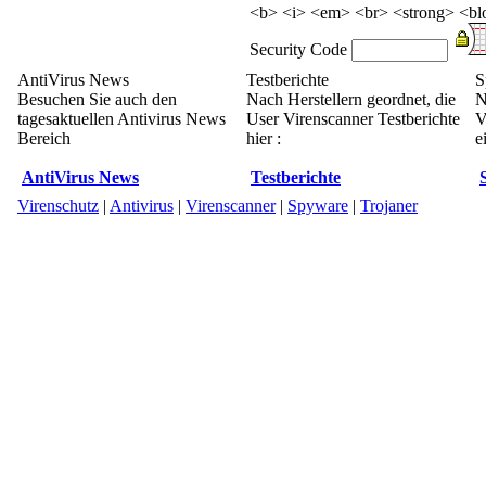
<b> <i> <em> <br> <strong> <blo
Security Code
AntiVirus News
Testberichte
S
Besuchen Sie auch den
Nach Herstellern geordnet, die
N
tagesaktuellen Antivirus News
User Virenscanner Testberichte
V
Bereich
hier :
e
AntiVirus News
Testberichte
Virenschutz
|
Antivirus
|
Virenscanner
|
Spyware
|
Trojaner