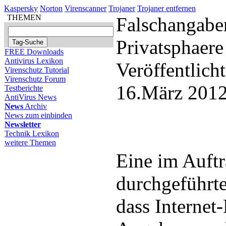
Kaspersky
Norton
Virenscanner
Trojaner
Trojaner entfernen
THEMEN
Falschangabe
Privatsphaere
FREE Downloads
Antivirus Lexikon
Veröffentlich
Virenschutz Tutorial
Virenschutz Forum
16.März 2012
Testberichte
AntiVirus News
News
Archiv
News zum einbinden
Newsletter
Technik Lexikon
weitere Themen
Eine im Auf
durchgeführte
dass Internet