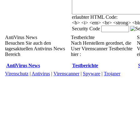
erlaubter HTML Code:
<b> <i> <em> <br> <strong> <blo
Security Code
AntiVirus News
Testberichte
S
Besuchen Sie auch den
Nach Herstellern geordnet, die
N
tagesaktuellen Antivirus News
User Virenscanner Testberichte
V
Bereich
hier :
e
AntiVirus News
Testberichte
Virenschutz
|
Antivirus
|
Virenscanner
|
Spyware
|
Trojaner