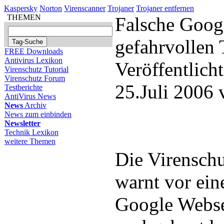
Kaspersky
Norton
Virenscanner
Trojaner
Trojaner entfernen
THEMEN
Falsche Googl
gefahrvollen 
FREE Downloads
Antivirus Lexikon
Veröffentlich
Virenschutz Tutorial
Virenschutz Forum
25.Juli 2006
Testberichte
AntiVirus News
News
Archiv
News zum einbinden
Newsletter
Technik Lexikon
weitere Themen
Die Virenschu
warnt vor ein
Google Webse