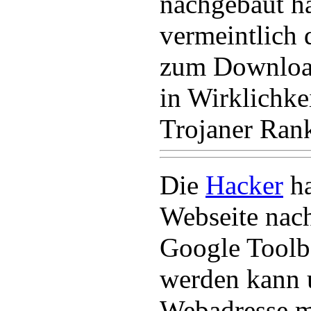
nachgebaut h
vermeintlich 
zum Download
in Wirklichke
Trojaner Ran
Die
Hacker
ha
Webseite nac
Google Toolb
werden kann 
Webadresse m