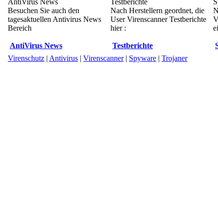
AntiVirus News
Testberichte
S
Besuchen Sie auch den
Nach Herstellern geordnet, die
N
tagesaktuellen Antivirus News
User Virenscanner Testberichte
V
Bereich
hier :
e
AntiVirus News
Testberichte
Virenschutz
|
Antivirus
|
Virenscanner
|
Spyware
|
Trojaner