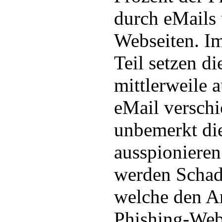
durch eMails
Webseiten. I
Teil setzen d
mittlerweile 
eMail versch
unbemerkt di
ausspionieren
werden Scha
welche den A
Phishing-Webs