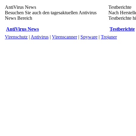
AntiVirus News
Testberichte
Besuchen Sie auch den tagesaktuellen Antivirus
Nach Herstell
News Bereich
Testberichte hi
AntiVirus News
Testberichte
Virenschutz
|
Antivirus
|
Virenscanner
|
Spyware
|
Trojaner