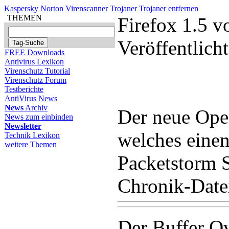
Kaspersky
Norton
Virenscanner
Trojaner
Trojaner entfernen
THEMEN
Firefox 1.5 v
Veröffentlic
FREE Downloads
Antivirus Lexikon
Virenschutz Tutorial
Virenschutz Forum
Testberichte
AntiVirus News
News
Archiv
Der neue Open
News zum einbinden
Newsletter
welches einen
Technik Lexikon
weitere Themen
Packetstorm S
Chronik-Datei
Der Buffer Ov