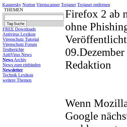
Kaspersky
Norton
Virenscanner
Trojaner
Trojaner entfernen
THEMEN
Firefox 2 ab
ohne Phishin
FREE Downloads
Antivirus Lexikon
Veröffentlich
Virenschutz Tutorial
Virenschutz Forum
09.Dezember
Testberichte
AntiVirus News
News
Archiv
Redaktion
News zum einbinden
Newsletter
Technik Lexikon
weitere Themen
Wenn Mozilla
Google nächs