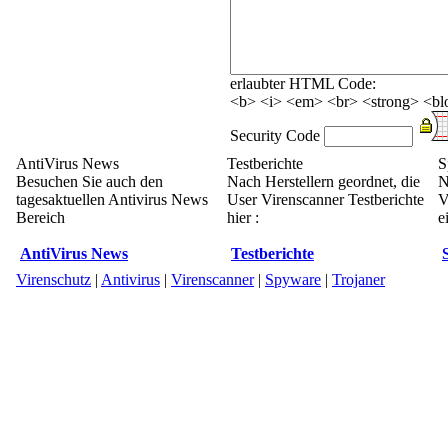
erlaubter HTML Code:
<b> <i> <em> <br> <strong> <blo
Security Code
AntiVirus News
Testberichte
S
Besuchen Sie auch den
Nach Herstellern geordnet, die
N
tagesaktuellen Antivirus News
User Virenscanner Testberichte
V
Bereich
hier :
e
AntiVirus News
Testberichte
Virenschutz
|
Antivirus
|
Virenscanner
|
Spyware
|
Trojaner