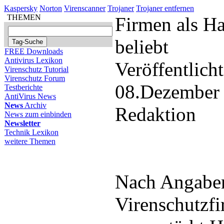
Kaspersky
Norton
Virenscanner
Trojaner
Trojaner entfernen
THEMEN
Firmen als Ha
beliebt
FREE Downloads
Antivirus Lexikon
Veröffentlich
Virenschutz Tutorial
Virenschutz Forum
08.Dezember
Testberichte
AntiVirus News
News
Archiv
Redaktion
News zum einbinden
Newsletter
Technik Lexikon
weitere Themen
Nach Angabe
Virenschutzf