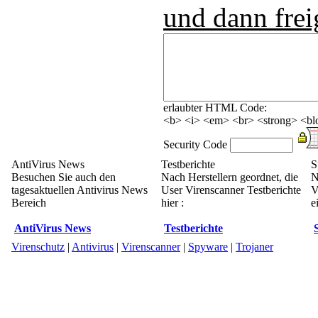
und dann frei
erlaubter HTML Code:
<b> <i> <em> <br> <strong> <blo
Security Code
AntiVirus News
Testberichte
S
Besuchen Sie auch den
Nach Herstellern geordnet, die
N
tagesaktuellen Antivirus News
User Virenscanner Testberichte
V
Bereich
hier :
e
AntiVirus News
Testberichte
Virenschutz
|
Antivirus
|
Virenscanner
|
Spyware
|
Trojaner