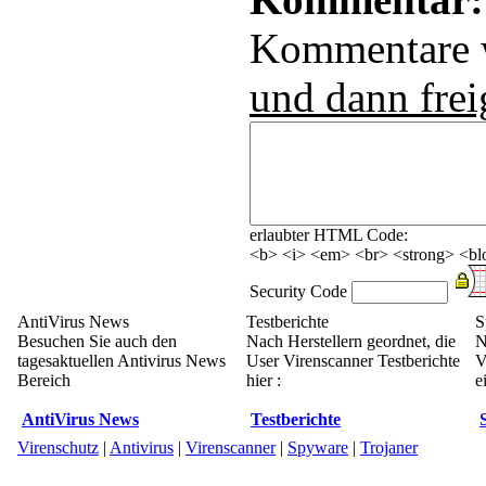
Kommentare
und dann frei
erlaubter HTML Code:
<b> <i> <em> <br> <strong> <blo
Security Code
AntiVirus News
Testberichte
S
Besuchen Sie auch den
Nach Herstellern geordnet, die
N
tagesaktuellen Antivirus News
User Virenscanner Testberichte
V
Bereich
hier :
e
AntiVirus News
Testberichte
Virenschutz
|
Antivirus
|
Virenscanner
|
Spyware
|
Trojaner