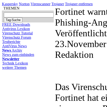
Kaspersky
Norton
Virenscanner
Trojaner
Trojaner entfernen
THEMEN
Fortinet warn
Phishing-Ang
FREE Downloads
Antivirus Lexikon
Veröffentlich
Virenschutz Tutorial
Virenschutz Forum
23.November
Testberichte
AntiVirus News
News
Archiv
Redaktion
News zum einbinden
Newsletter
Technik Lexikon
weitere Themen
Das Virensch
Fortinet hat 