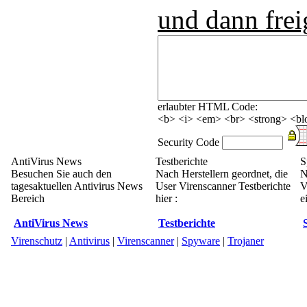
und dann frei
erlaubter HTML Code:
<b> <i> <em> <br> <strong> <blo
Security Code
AntiVirus News
Testberichte
S
Besuchen Sie auch den
Nach Herstellern geordnet, die
N
tagesaktuellen Antivirus News
User Virenscanner Testberichte
V
Bereich
hier :
e
AntiVirus News
Testberichte
Virenschutz
|
Antivirus
|
Virenscanner
|
Spyware
|
Trojaner