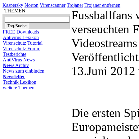
Kaspersky
Norton
Virenscanner
Trojaner
Trojaner entfernen
THEMEN
Fussballfans 
verseuchten F
FREE Downloads
Antivirus Lexikon
Videostreams
Virenschutz Tutorial
Virenschutz Forum
Veröffentlich
Testberichte
AntiVirus News
News
Archiv
13.Juni 2012
News zum einbinden
Newsletter
Technik Lexikon
weitere Themen
Die ersten Sp
Europameister