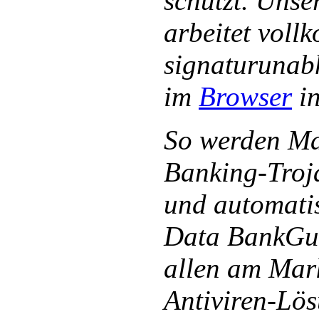
schützt. Unse
arbeitet vol
signaturunabh
im
Browser
in
So werden Ma
Banking-Troja
und automati
Data BankGua
allen am Mark
Antiviren-Lö