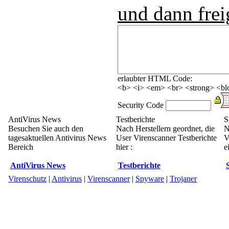
und dann frei
erlaubter HTML Code:
<b> <i> <em> <br> <strong> <blo
Security Code
AntiVirus News
Testberichte
S
Besuchen Sie auch den
Nach Herstellern geordnet, die
N
tagesaktuellen Antivirus News
User Virenscanner Testberichte
V
Bereich
hier :
e
AntiVirus News
Testberichte
Virenschutz
|
Antivirus
|
Virenscanner
|
Spyware
|
Trojaner