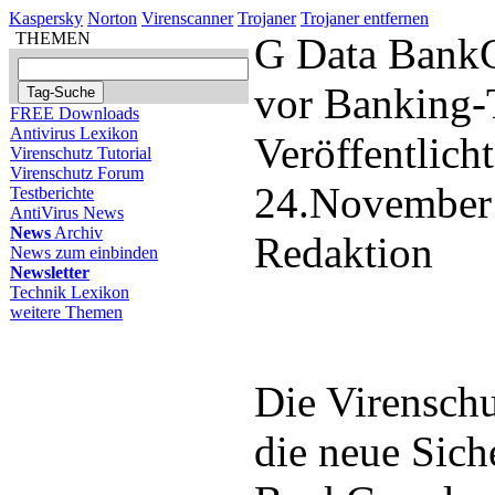
Kaspersky
Norton
Virenscanner
Trojaner
Trojaner entfernen
THEMEN
G Data BankG
vor Banking-
FREE Downloads
Antivirus Lexikon
Veröffentlich
Virenschutz Tutorial
Virenschutz Forum
24.November
Testberichte
AntiVirus News
News
Archiv
Redaktion
News zum einbinden
Newsletter
Technik Lexikon
weitere Themen
Die Virenschu
die neue Sich