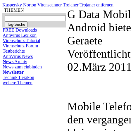
Kaspersky
Norton
Virenscanner
Trojaner
Trojaner entfernen
THEMEN
G Data Mobil
Android biete
FREE Downloads
Antivirus Lexikon
Geraete
Virenschutz Tutorial
Virenschutz Forum
Veröffentlich
Testberichte
AntiVirus News
News
Archiv
02.März 2011
News zum einbinden
Newsletter
Technik Lexikon
weitere Themen
Mobile Telefo
den vergange