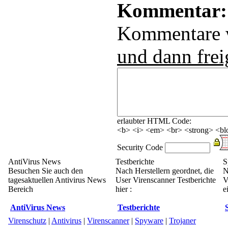
Kommentar:
Kommentare
und dann frei
erlaubter HTML Code:
<b> <i> <em> <br> <strong> <blo
Security Code
AntiVirus News
Testberichte
S
Besuchen Sie auch den
Nach Herstellern geordnet, die
N
tagesaktuellen Antivirus News
User Virenscanner Testberichte
V
Bereich
hier :
e
AntiVirus News
Testberichte
Virenschutz
|
Antivirus
|
Virenscanner
|
Spyware
|
Trojaner