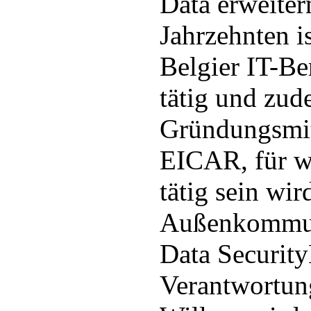
Data erweiter
Jahrzehnten i
Belgier IT-Be
tätig und zud
Gründungsmit
EICAR, für we
tätig sein wir
Außenkommun
Data Securit
Verantwortung