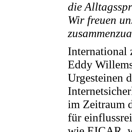
die Alltagssp
Wir freuen un
zusammenzuar
International 
Eddy Willems
Urgesteinen d
Internetsiche
im Zeitraum d
für einflussr
wie EICAR, w