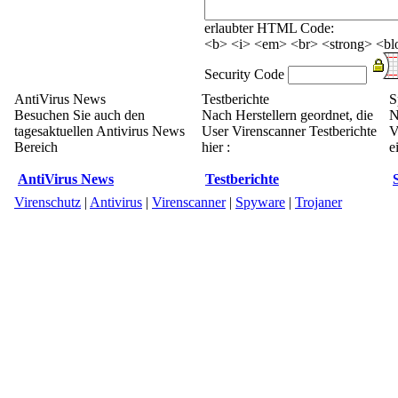
erlaubter HTML Code:
<b> <i> <em> <br> <strong> <blo
Security Code
AntiVirus News
Testberichte
S
Besuchen Sie auch den
Nach Herstellern geordnet, die
N
tagesaktuellen Antivirus News
User Virenscanner Testberichte
V
Bereich
hier :
e
AntiVirus News
Testberichte
Virenschutz
|
Antivirus
|
Virenscanner
|
Spyware
|
Trojaner