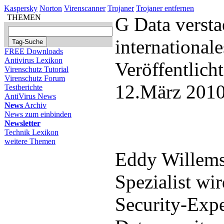
Kaspersky
Norton
Virenscanner
Trojaner
Trojaner entfernen
THEMEN
G Data versta
internationa
FREE Downloads
Antivirus Lexikon
Veröffentlich
Virenschutz Tutorial
Virenschutz Forum
12.März 2010
Testberichte
AntiVirus News
News
Archiv
News zum einbinden
Newsletter
Technik Lexikon
weitere Themen
Eddy Willems
Spezialist wir
Security-Exp