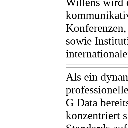
Willens wird 
kommunikative
Konferenzen,
sowie Institu
internationale
Als ein dyna
professionell
G Data berei
konzentriert 