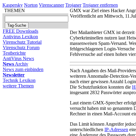
Kaspersky
Norton
Virenscanner
Trojaner
Trojaner entfernen
THEMEN
GMX war Ziel eines Hacker Angri
Veröffentlicht am Mittwoch, 11.Ju
FREE Downloads
Der Mailanbieter GMX ist derzeit
Antivirus Lexikon
Cyberkriminellen nutzen laut Hei
Virenschutz Tutorial
massenweisen Spam-Versand. Wer s
Virenschutz Forum
fehlgeschlagenen Login-Versuche 
Testberichte
Fehlversuche auf einen hohen viers
AntiVirus News
News
Archiv
News zum einbinden
Nach Angaben des Mail-Providers 
Newsletter
weiteren Annomalie-Detection-Ver
Technik Lexikon
nach einer gewissen Anzahl Login
weitere Themen
Die Schutzfunktion konnten die
H
insgesamt 2832 Passwörter auspro
Laut einem GMX-Sprecher erfolgt 
versucht haben mit so genannten D
Rechner in einen Mail-Account ei
Das Limit können Angreifer jedoc
unterschiedlichen
IP-Adressen
ein
eine Änderung des Passworts durc