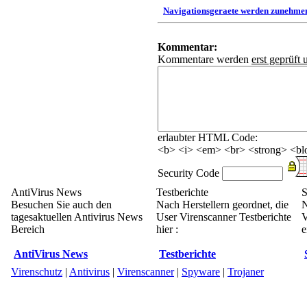
Navigationsgeraete werden zunehmen
Kommentar:
Kommentare werden
erst geprüft 
erlaubter HTML Code:
<b> <i> <em> <br> <strong> <blo
Security Code
AntiVirus News
Testberichte
S
Besuchen Sie auch den
Nach Herstellern geordnet, die
N
tagesaktuellen Antivirus News
User Virenscanner Testberichte
V
Bereich
hier :
e
AntiVirus News
Testberichte
Virenschutz
|
Antivirus
|
Virenscanner
|
Spyware
|
Trojaner