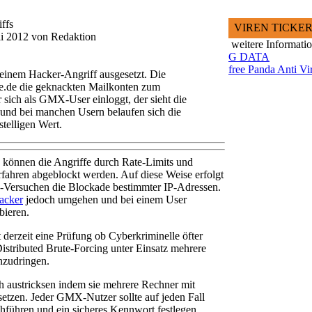
ffs
VIREN TICKE
li 2012 von Redaktion
weitere Informati
G DATA
free Panda Anti Vi
 einem Hacker-Angriff ausgesetzt. Die
se.de die geknackten Mailkonten zum
ich als GMX-User einloggt, der sieht die
und bei manchen Usern belaufen sich die
telligen Wert.
können die Angriffe durch Rate-Limits und
fahren abgeblockt werden. Auf diese Weise erfolgt
-Versuchen die Blockade bestimmter IP-Adressen.
acker
jedoch umgehen und bei einem User
bieren.
derzeit eine Prüfung ob Cyberkriminelle öfter
istributed Brute-Forcing unter Einsatz mehrere
nzudringen.
h austricksen indem sie mehrere Rechner mit
setzen. Jeder GMX-Nutzer sollte auf jeden Fall
hführen und ein sicheres Kennwort festlegen.