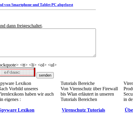
d von Smartphone und Tablet PC abgeloest
und dann freigeschaltet
.
ckquote> <tt> <li> <ol> <ul>
pyware Lexikon
Tutorials Bereiche
Vire
ach Vorbild unseres
Von Virenschutz über Firewall
Prod
irenlexikons haben wir auch
bis Wlan erläutert in unseren
Secur
in eigenes :
Tutorials Bereichen
in de
Spyware Lexikon
Virenschutz Tutorials
Übe