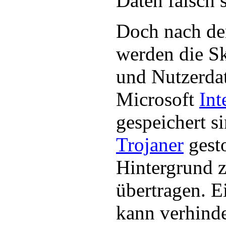
Daten falsch s
Doch nach de
werden die S
und Nutzerda
Microsoft
Int
gespeichert s
Trojaner
gest
Hintergrund z
übertragen. E
kann verhind