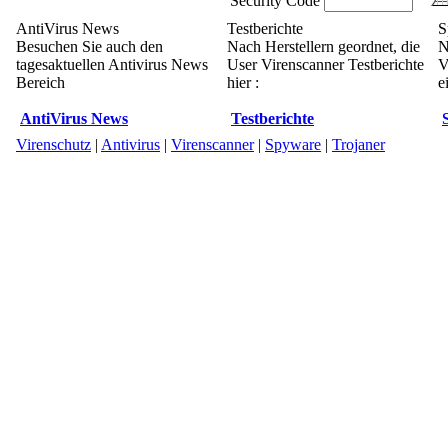
Security Code
AntiVirus News
Testberichte
S
Besuchen Sie auch den
Nach Herstellern geordnet, die
N
tagesaktuellen Antivirus News
User Virenscanner Testberichte
V
Bereich
hier :
e
AntiVirus News
Testberichte
Virenschutz
|
Antivirus
|
Virenscanner
|
Spyware
|
Trojaner