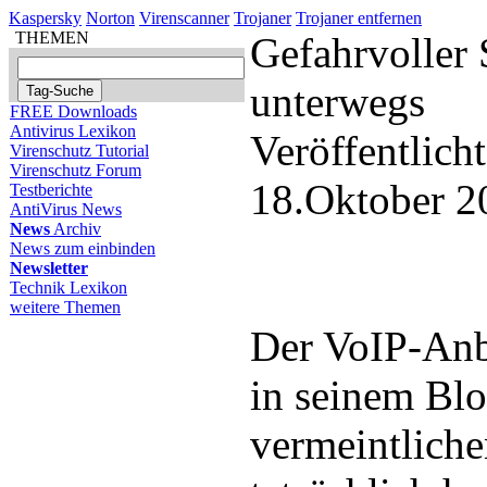
Kaspersky
Norton
Virenscanner
Trojaner
Trojaner entfernen
THEMEN
Gefahrvoller 
unterwegs
FREE Downloads
Antivirus Lexikon
Veröffentlich
Virenschutz Tutorial
Virenschutz Forum
18.Oktober 2
Testberichte
AntiVirus News
News
Archiv
News zum einbinden
Newsletter
Technik Lexikon
weitere Themen
Der VoIP-Anb
in seinem Bl
vermeintliche