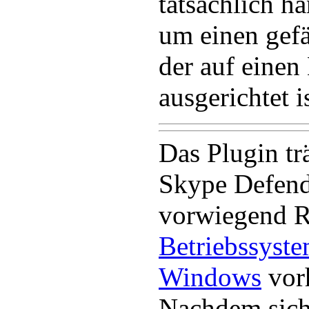
tatsächlich ha
um einen gefä
der auf einen
ausgerichtet is
Das Plugin t
Skype Defende
vorwiegend R
Betriebssyst
Windows
vorh
Nachdem sich