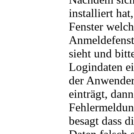
installiert hat
Fenster welc
Anmeldefenste
sieht und bitt
Logindaten e
der Anwender
einträgt, dan
Fehlermeldun
besagt dass d