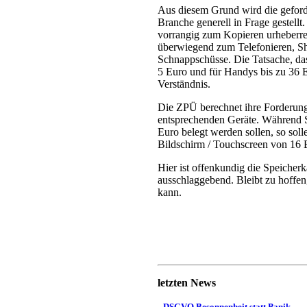
Aus diesem Grund wird die geford
Branche generell in Frage gestell
vorrangig zum Kopieren urheberre
überwiegend zum Telefonieren, Sh
Schnappschüsse. Die Tatsache, da
5 Euro und für Handys bis zu 36 Eu
Verständnis.
Die ZPÜ berechnet ihre Forderunge
entsprechenden Geräte. Während S
Euro belegt werden sollen, so sol
Bildschirm / Touchscreen von 16 
Hier ist offenkundig die Speicherk
ausschlaggebend. Bleibt zu hoffen
kann.
letzten News
DSGVO Besonnenheit statt Panik