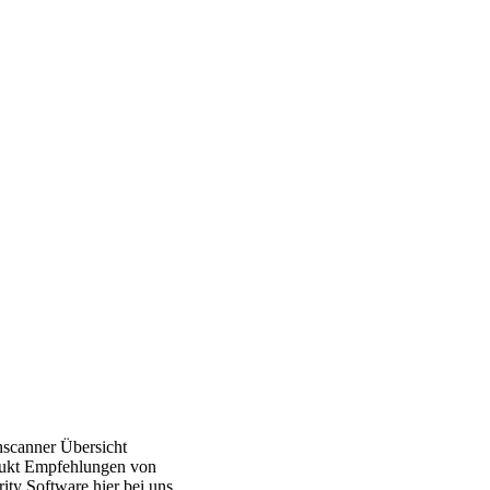
nscanner Übersicht
ukt Empfehlungen von
ity Software hier bei uns