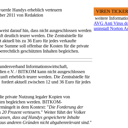
uerde Handys erheblich verteuern
VIREN TICKE
ober 2011 von Redaktion
weitere Informati
AVG Anti Virus d
uninstall Norton A
st darauf hin, dass nicht ausgeschlossen werden
t deutlich teurer werden. Die Zentralstelle für
 aktuell bis zu 36 Euro für jedes verkaufte
e Summe soll offenbar die Kosten für die private
rrechtlich geschützten Inhalten begleichen.
ndesverband Informationswirtschaft,
ien e.V. / BITKOM kann nicht ausgeschlossen
nft erheblich teurer werden. Die Zentralstelle für
 fordert aktuell zwischen 12 und 36 Euro für jedes
 die private Nutzung legaler Kopien von
alten begleichen werden. BITKOM-
emängelt in dem Kontext: "
Die Forderung der
 20 Prozent verteuern.
" Weiter führt der Volker
assen, dass auf Handys gespeicherte Inhalte
er aus anderen Gründen nicht abgabenrelevant sind.
"