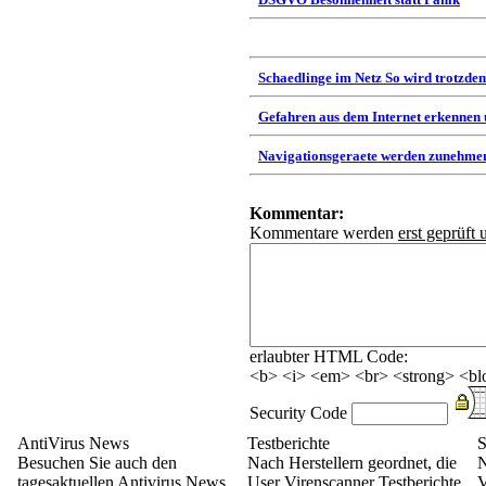
Schaedlinge im Netz So wird trotzdem
Gefahren aus dem Internet erkennen
Navigationsgeraete werden zunehmen
Kommentar:
Kommentare werden
erst geprüft 
erlaubter HTML Code:
<b> <i> <em> <br> <strong> <blo
Security Code
AntiVirus News
Testberichte
S
Besuchen Sie auch den
Nach Herstellern geordnet, die
N
tagesaktuellen Antivirus News
User Virenscanner Testberichte
V