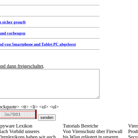
 sicher gesurft
 und vorbeugen
d von Smartphone und Tablet PC abgeloest
und dann freigeschaltet
.
ckquote> <tt> <li> <ol> <ul>
pyware Lexikon
Tutorials Bereiche
Vire
ach Vorbild unseres
Von Virenschutz über Firewall
Prod
irenlexikons haben wir auch
bis Wlan erläutert in unseren
Secur