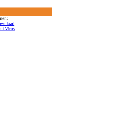
R
onen:
ownload
nti Virus