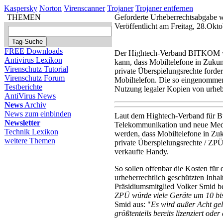
Kaspersky
Norton
Virenscanner
Trojaner
Trojaner entfernen
THEMEN
Geforderte Urheberrechtsabgabe w
Veröffentlicht am Freitag, 28.Okt
FREE Downloads
Der Hightech-Verband BITKOM wei
Antivirus Lexikon
kann, dass Mobiltelefone in Zukunf
Virenschutz Tutorial
private Überspielungsrechte fordert
Virenschutz Forum
Mobiltelefon. Die so eingenommen
Testberichte
Nutzung legaler Kopien von urhebe
AntiVirus News
News
Archiv
News zum einbinden
Laut dem Hightech-Verband für Bu
Newsletter
Telekommunikation und neue Med
Technik Lexikon
werden, dass Mobiltelefone in Zuku
weitere Themen
private Überspielungsrechte / ZPÜ
verkaufte Handy.
So sollen offenbar die Kosten für
urheberrechtlich geschützten Inh
Präsidiumsmitglied Volker Smid b
ZPÜ würde viele Geräte um 10 bis
Smid aus: "
Es wird außer Acht gel
größtenteils bereits lizenziert od