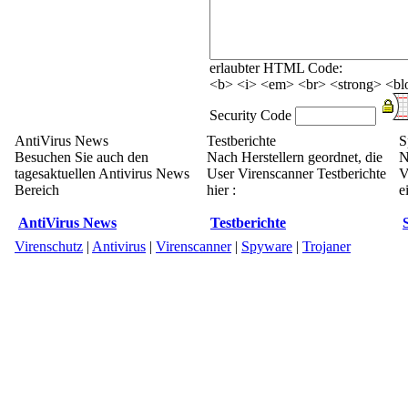
erlaubter HTML Code:
<b> <i> <em> <br> <strong> <blo
Security Code
AntiVirus News
Testberichte
S
Besuchen Sie auch den
Nach Herstellern geordnet, die
N
tagesaktuellen Antivirus News
User Virenscanner Testberichte
V
Bereich
hier :
e
AntiVirus News
Testberichte
Virenschutz
|
Antivirus
|
Virenscanner
|
Spyware
|
Trojaner