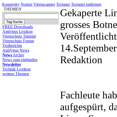
Kaspersky
Norton
Virenscanner
Trojaner
Trojaner entfernen
THEMEN
Gekaperte Li
grosses Botne
FREE Downloads
Antivirus Lexikon
Veröffentlich
Virenschutz Tutorial
Virenschutz Forum
14.September
Testberichte
AntiVirus News
News
Archiv
Redaktion
News zum einbinden
Newsletter
Technik Lexikon
weitere Themen
Fachleute hab
aufgespürt, d