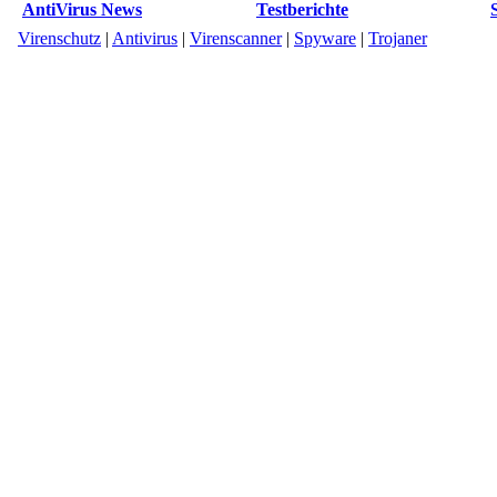
AntiVirus News
Testberichte
Virenschutz
|
Antivirus
|
Virenscanner
|
Spyware
|
Trojaner