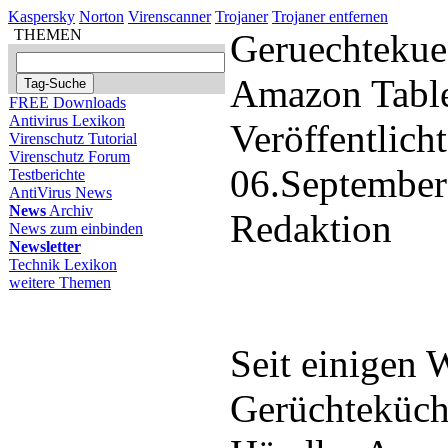
Kaspersky
Norton
Virenscanner
Trojaner
Trojaner entfernen
THEMEN
Geruechtekue
Amazon Table
FREE Downloads
Antivirus Lexikon
Veröffentlich
Virenschutz Tutorial
Virenschutz Forum
06.September
Testberichte
AntiVirus News
News
Archiv
Redaktion
News zum einbinden
Newsletter
Technik Lexikon
weitere Themen
Seit einigen 
Gerüchteküche