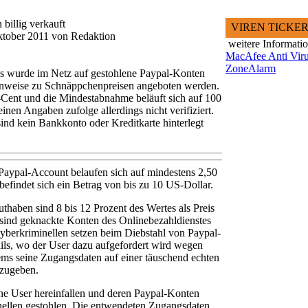
billig verkauft
VIREN TICKE
ktober 2011 von Redaktion
weitere Informati
MacAfee Anti Vir
ZoneAlarm
bs wurde im Netz auf gestohlene Paypal-Konten
enweise zu Schnäppchenpreisen angeboten werden.
Cent und die Mindestabnahme beläuft sich auf 100
nen Angaben zufolge allerdings nicht verifiziert.
sind kein Bankkonto oder Kreditkarte hinterlegt
n Paypal-Account belaufen sich auf mindestens 2,50
efindet sich ein Betrag von bis zu 10 US-Dollar.
haben sind 8 bis 12 Prozent des Wertes als Preis
 sind geknackte Konten des Onlinebezahldienstes
berkriminellen setzen beim Diebstahl von Paypal-
ils, wo der User dazu aufgefordert wird wegen
ems seine Zugangsdaten auf einer täuschend echten
nzugeben.
ne User hereinfallen und deren Paypal-Konten
ellen gestohlen. Die entwendeten Zugangsdaten