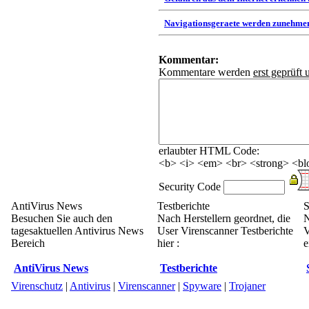
Navigationsgeraete werden zunehmen
Kommentar:
Kommentare werden
erst geprüft 
erlaubter HTML Code:
<b> <i> <em> <br> <strong> <blo
Security Code
AntiVirus News
Testberichte
S
Besuchen Sie auch den
Nach Herstellern geordnet, die
N
tagesaktuellen Antivirus News
User Virenscanner Testberichte
V
Bereich
hier :
e
AntiVirus News
Testberichte
Virenschutz
|
Antivirus
|
Virenscanner
|
Spyware
|
Trojaner