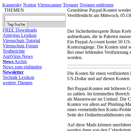
Kaspersky
Norton
Virenscanner
Trojaner
Trojaner entfernen
THEMEN
Gestohlene Paypal-Konten werden 
Veröffentlicht am Mittwoch, 05.O
FREE Downloads
Der Sicherheitsexperte Brian Kre
Antivirus Lexikon
aufmerksam, die in Paketen mass
Virenschutz Tutorial
Ein Paypal-Account kostet 50 US-
Virenschutz Forum
Kontozugänge. Die Konten sind sei
Testberichte
Bei einer fehlenden Verifizierung 
AntiVirus News
worden.
News
Archiv
News zum einbinden
Newsletter
Die Kosten für einen verifizierte
Technik Lexikon
US-Dollar und auf diesen Konten b
weitere Themen
Bei Paypal-Konten mit höheren Gut
zu zahlen. Im kriminellen Bereich
als Massenware im Umlauf. Die Cy
Konten vor allem auf Phishing-Ma
eines vermeintlichen Konto-Probl
Seite des Onlinebezahldienstes ei
Auf diese Mails können unerfahre
werden dann von den Cyberkrimin