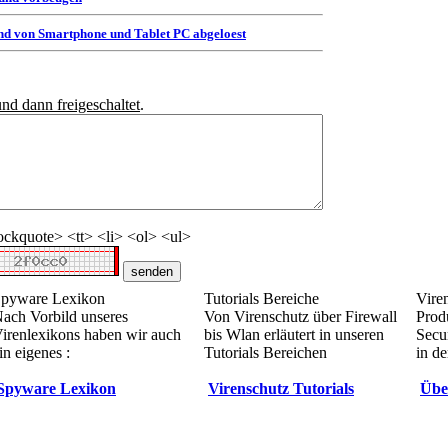
d von Smartphone und Tablet PC abgeloest
und dann freigeschaltet
.
ckquote> <tt> <li> <ol> <ul>
pyware Lexikon
Tutorials Bereiche
Vire
ach Vorbild unseres
Von Virenschutz über Firewall
Prod
irenlexikons haben wir auch
bis Wlan erläutert in unseren
Secur
in eigenes :
Tutorials Bereichen
in de
Spyware Lexikon
Virenschutz Tutorials
Übe