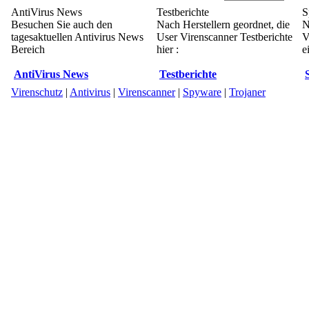
AntiVirus News
Testberichte
S
Besuchen Sie auch den
Nach Herstellern geordnet, die
N
tagesaktuellen Antivirus News
User Virenscanner Testberichte
V
Bereich
hier :
e
AntiVirus News
Testberichte
Virenschutz
|
Antivirus
|
Virenscanner
|
Spyware
|
Trojaner