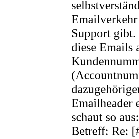
selbstverstän
Emailverkeh
Support gibt.
diese Emails 
Kundennumm
(Accountnumm
dazugehörige
Emailheader e
schaut so aus:
Betreff: Re: