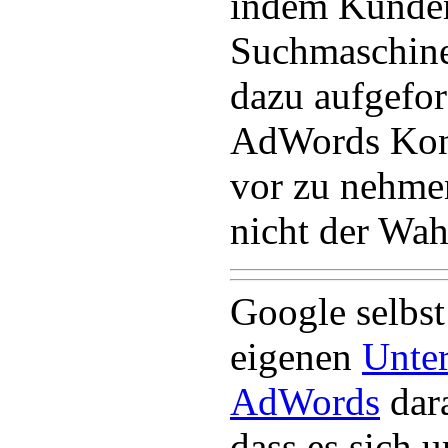
indem Kunde
Suchmaschine
dazu aufgefor
AdWords Kon
vor zu nehmen
nicht der Wah
Google selbst
eigenen
Unte
AdWords
dar
dass es sich