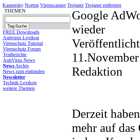
Kaspersky
Norton
Virenscanner
Trojaner
Trojaner entfernen
THEMEN
Google AdWor
wieder
FREE Downloads
Antivirus Lexikon
Veröffentlich
Virenschutz Tutorial
Virenschutz Forum
11.November
Testberichte
AntiVirus News
News
Archiv
Redaktion
News zum einbinden
Newsletter
Technik Lexikon
weitere Themen
Derzeit haben
mehr auf das