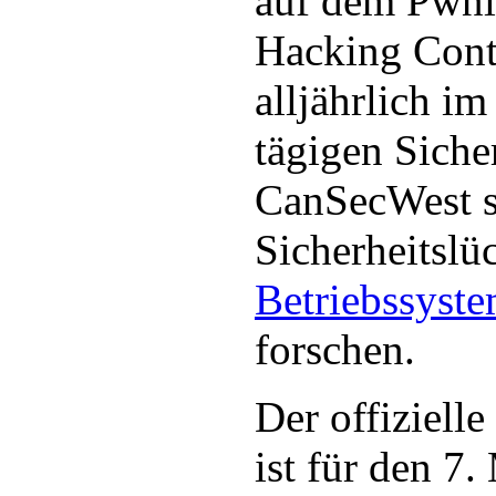
auf dem Pwn
Hacking Cont
alljährlich i
tägigen Siche
CanSecWest st
Sicherheitslü
Betriebssyst
forschen.
Der offiziell
ist für den 7