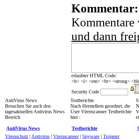
Kommentar:
Kommentare
und dann frei
erlaubter HTML Code:
<b> <i> <em> <br> <strong> <blo
Security Code
AntiVirus News
Testberichte
S
Besuchen Sie auch den
Nach Herstellern geordnet, die
N
tagesaktuellen Antivirus News
User Virenscanner Testberichte
V
Bereich
hier :
e
AntiVirus News
Testberichte
Virenschutz
|
Antivirus
|
Virenscanner
|
Spyware
|
Trojaner