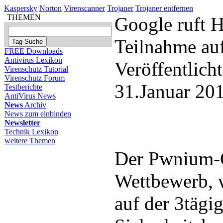
Kaspersky
Norton
Virenscanner
Trojaner
Trojaner entfernen
THEMEN
Google ruft 
Teilnahme au
FREE Downloads
Antivirus Lexikon
Veröffentlich
Virenschutz Tutorial
Virenschutz Forum
31.Januar 20
Testberichte
AntiVirus News
News
Archiv
News zum einbinden
Newsletter
Technik Lexikon
weitere Themen
Der Pwnium-
Wettbewerb, w
auf der 3tägi