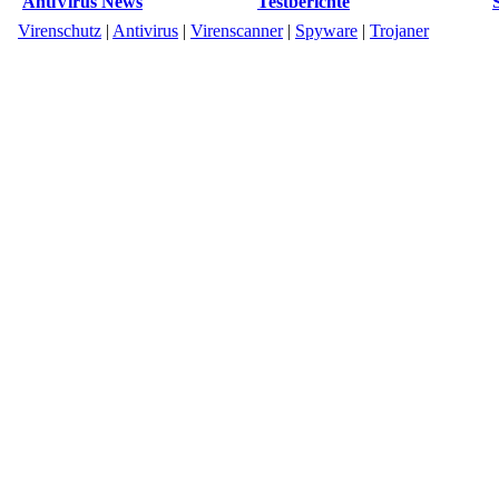
AntiVirus News
Testberichte
Virenschutz
|
Antivirus
|
Virenscanner
|
Spyware
|
Trojaner