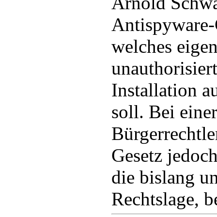
Arnold Schwa
Antispyware-G
welches eigen
unauthorisier
Installation 
soll. Bei ein
Bürgerrechtl
Gesetz jedoch 
die bislang u
Rechtslage, be