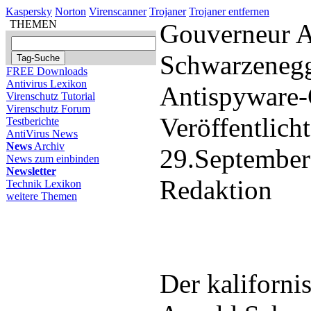
Kaspersky
Norton
Virenscanner
Trojaner
Trojaner entfernen
THEMEN
Gouverneur A
Schwarzenegge
FREE Downloads
Antivirus Lexikon
Antispyware-
Virenschutz Tutorial
Virenschutz Forum
Veröffentlich
Testberichte
AntiVirus News
News
Archiv
29.September
News zum einbinden
Newsletter
Redaktion
Technik Lexikon
weitere Themen
Der kaliforn