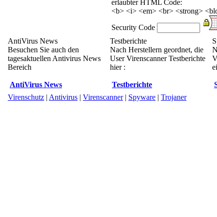
erlaubter HTML Code:
<b> <i> <em> <br> <strong> <blo
Security Code
AntiVirus News
Testberichte
S
Besuchen Sie auch den
Nach Herstellern geordnet, die
N
tagesaktuellen Antivirus News
User Virenscanner Testberichte
V
Bereich
hier :
e
AntiVirus News
Testberichte
Virenschutz
|
Antivirus
|
Virenscanner
|
Spyware
|
Trojaner