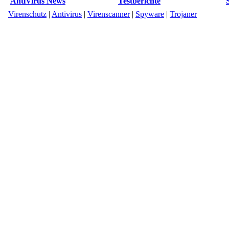
AntiVirus News
Testberichte
Virenschutz
|
Antivirus
|
Virenscanner
|
Spyware
|
Trojaner