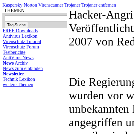
Kaspersky
Norton
Virenscanner
Trojaner
Trojaner entfernen
THEMEN
Hacker-Angrif
Veröffentlich
FREE Downloads
Antivirus Lexikon
2007 von Red
Virenschutz Tutorial
Virenschutz Forum
Testberichte
AntiVirus News
News
Archiv
News zum einbinden
Newsletter
Die Regierung
Technik Lexikon
weitere Themen
wurden vor 
unbekannten 
angegriffen u