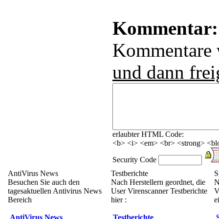
Kommentar:
Kommentare
und dann frei
erlaubter HTML Code:
<b> <i> <em> <br> <strong> <blo
Security Code
AntiVirus News
Testberichte
S
Besuchen Sie auch den
Nach Herstellern geordnet, die
N
tagesaktuellen Antivirus News
User Virenscanner Testberichte
V
Bereich
hier :
e
AntiVirus News
Testberichte