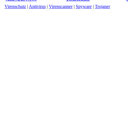
Virenschutz
|
Antivirus
|
Virenscanner
|
Spyware
|
Trojaner