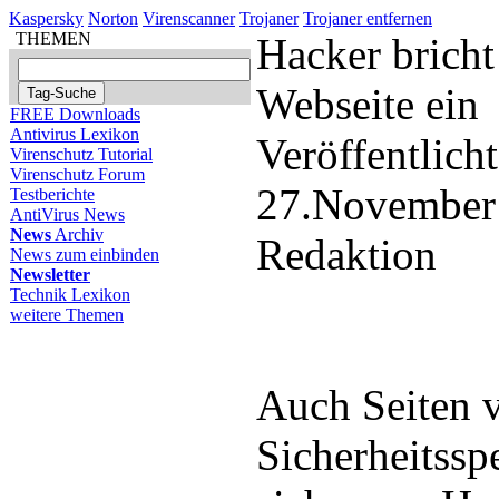
Kaspersky
Norton
Virenscanner
Trojaner
Trojaner entfernen
THEMEN
Hacker bricht
Webseite ein
FREE Downloads
Antivirus Lexikon
Veröffentlich
Virenschutz Tutorial
Virenschutz Forum
27.November
Testberichte
AntiVirus News
News
Archiv
Redaktion
News zum einbinden
Newsletter
Technik Lexikon
weitere Themen
Auch Seiten 
Sicherheitsspe