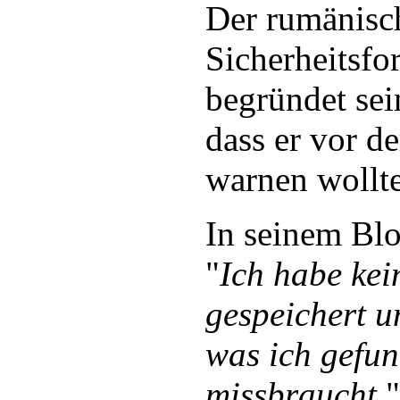
Der rumänisc
Sicherheitsfo
begründet sei
dass er vor d
warnen wollte
In seinem Blo
"
Ich habe kei
gespeichert u
was ich gefu
missbraucht.
"