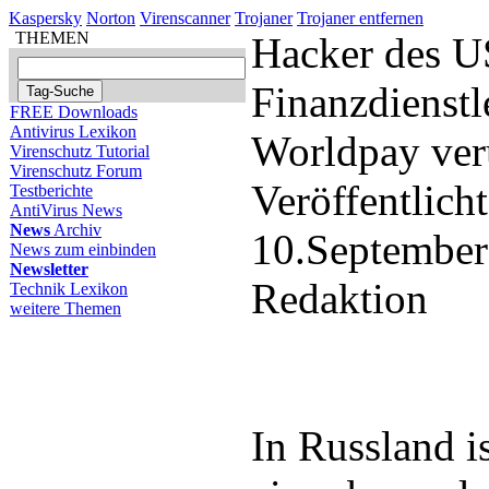
Kaspersky
Norton
Virenscanner
Trojaner
Trojaner entfernen
THEMEN
Hacker des U
Finanzdienstl
FREE Downloads
Antivirus Lexikon
Worldpay veru
Virenschutz Tutorial
Virenschutz Forum
Veröffentlich
Testberichte
AntiVirus News
News
Archiv
10.September
News zum einbinden
Newsletter
Redaktion
Technik Lexikon
weitere Themen
In Russland i