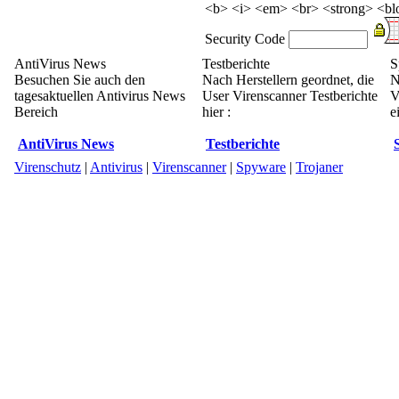
<b> <i> <em> <br> <strong> <blo
Security Code
AntiVirus News
Testberichte
S
Besuchen Sie auch den
Nach Herstellern geordnet, die
N
tagesaktuellen Antivirus News
User Virenscanner Testberichte
V
Bereich
hier :
e
AntiVirus News
Testberichte
Virenschutz
|
Antivirus
|
Virenscanner
|
Spyware
|
Trojaner