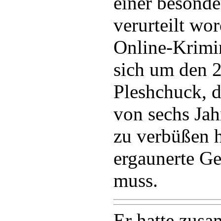
einer besonde
verurteilt wo
Online-Krimin
sich um den 2
Pleshchuck, d
von sechs Ja
zu verbüßen 
ergaunerte Ge
muss.
Er hatte zus