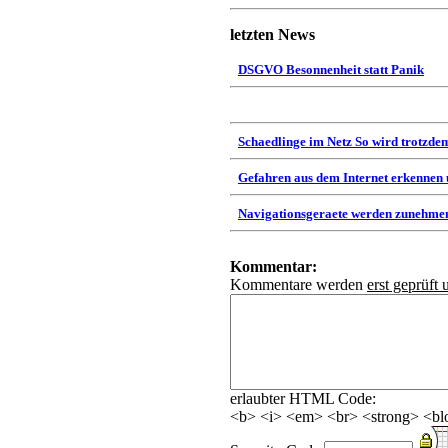
letzten News
DSGVO Besonnenheit statt Panik
Schaedlinge im Netz So wird trotzdem
Gefahren aus dem Internet erkennen
Navigationsgeraete werden zunehmen
Kommentar:
Kommentare werden
erst geprüft 
erlaubter HTML Code:
<b> <i> <em> <br> <strong> <blo