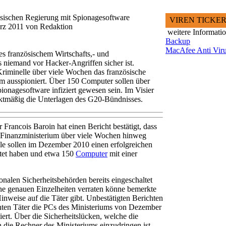
esischen Regierung mit Spionagesoftware
VIREN TICKE
ärz 2011 von Redaktion
weitere Informati
Backup
MacAfee Anti Vir
es französischem Wirtschafts,- und
 niemand vor Hacker-Angriffen sicher ist.
Kriminelle über viele Wochen das französische
um ausspioniert. Über 150 Computer sollen über
ionagesoftware infiziert gewesen sein. Im Visier
ktmäßig die Unterlagen des G20-Bündnisses.
 Francois Baroin hat einen Bericht bestätigt, dass
d Finanzministerium über viele Wochen hinweg
le sollen im Dezember 2010 einen erfolgreichen
rtet haben und etwa 150
Computer
mit einer
ionalen Sicherheitsbehörden bereits eingeschaltet
ne genauen Einzelheiten verraten könne bemerkte
 Hinweise auf die Täter gibt. Unbestätigten Berichten
ten Täter die PCs des Ministeriums von Dezember
ert. Über die Sicherheitslücken, welche die
 die Rechner des Ministeriums einzudringen ist