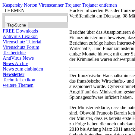
Kaspersky
Norton
Virenscanner
Trojaner
Trojaner entfernen
THEMEN
Hacker infizierten PCs der franzo
Veröffentlicht am Dienstag, 08.M
FREE Downloads
Berichte über das Ausspionieren d
Antivirus Lexikon
Finanzministeriums beweisen, dass
Virenschutz Tutorial
Berichten zufolge haben Internet-
Virenschutz Forum
Wirtschafts,- und Finanzministeri
Testberichte
einige Monate hinweg mit einer Sp
AntiVirus News
der Kriminellen waren schwerpun
News
Archiv
News zum einbinden
Newsletter
Der französische Haushaltsminister
Technik Lexikon
das französische Wirtschafts,- un
weitere Themen
ausspioniert wurde. Cyberkriminel
Angriff auf das Ministerium gesta
Spionagesoftware infiziert haben.
Der Minister erklärte, dass die nat
sind. Obwohl Francois Baroin kei
der Minister, dass es bereits erste
zu Folge haben die noch unbekann
2010 bis Anfang März 2011 attacki
Cyberkriminellen ausnutzten um in