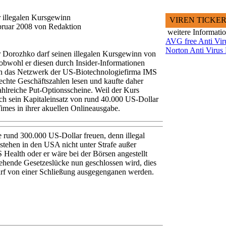
 illegalen Kursgewinn
VIREN TICKE
ebruar 2008 von Redaktion
weitere Informati
AVG free Anti Vir
Norton Anti Virus 
 Dorozhko darf seinen illegalen Kursgewinn von
obwohl er diesen durch Insider-Informationen
h in das Netzwerk der US-Biotechnologiefirma IMS
lechte Geschäftszahlen lesen und kaufte daher
ahlreiche Put-Optionsscheine. Weil der Kurs
ich sein Kapitaleinsatz von rund 40.000 US-Dollar
imes in ihrer akuellen Onlineausgabe.
 rund 300.000 US-Dollar freuen, denn illegal
tehen in den USA nicht unter Strafe außer
Health oder er wäre bei der Börsen angestellt
ehende Gesetzeslücke nun geschlossen wird, dies
 darf von einer Schließung ausgegenganen werden.