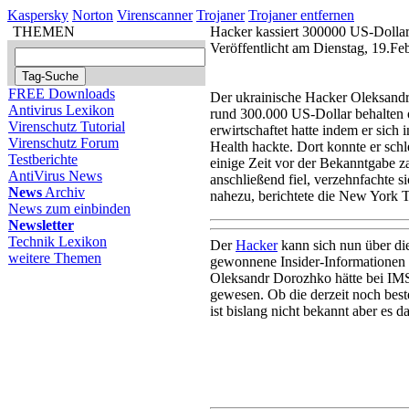
Kaspersky
Norton
Virenscanner
Trojaner
Trojaner entfernen
THEMEN
Hacker kassiert 300000 US-Dollar
Veröffentlicht am Dienstag, 19.F
FREE Downloads
Der ukrainische Hacker Oleksandr
Antivirus Lexikon
rund 300.000 US-Dollar behalten 
Virenschutz Tutorial
erwirtschaftet hatte indem er sic
Virenschutz Forum
Health hackte. Dort konnte er sch
Testberichte
einige Zeit vor der Bekanntgabe z
AntiVirus News
anschließend fiel, verzehnfachte s
News
Archiv
nahezu, berichtete die New York T
News zum einbinden
Newsletter
Technik Lexikon
Der
Hacker
kann sich nun über die
weitere Themen
gewonnene Insider-Informationen s
Oleksandr Dorozhko hätte bei IMS 
gewesen. Ob die derzeit noch best
ist bislang nicht bekannt aber es