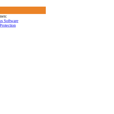
R
onen:
us Software
Protection