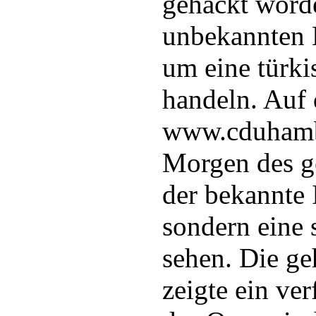
gehackt word
unbekannten H
um eine türk
handeln. Auf 
www.cduhamb
Morgen des ge
der bekannte I
sondern eine 
sehen. Die ge
zeigte ein ve