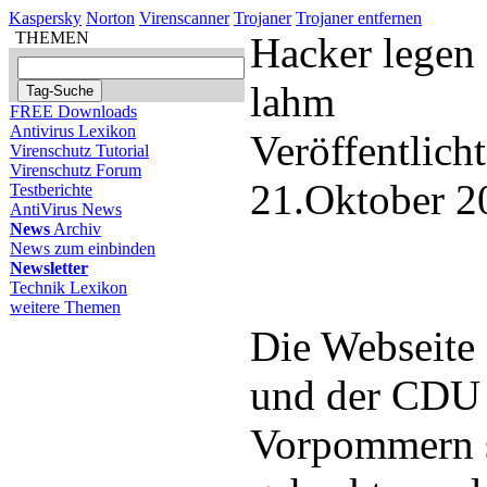
Kaspersky
Norton
Virenscanner
Trojaner
Trojaner entfernen
THEMEN
Hacker legen
lahm
FREE Downloads
Antivirus Lexikon
Veröffentlich
Virenschutz Tutorial
Virenschutz Forum
21.Oktober 2
Testberichte
AntiVirus News
News
Archiv
News zum einbinden
Newsletter
Technik Lexikon
weitere Themen
Die Webseit
und der CDU
Vorpommern s