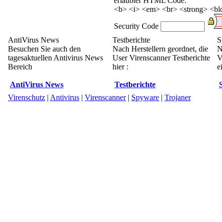
erlaubter HTML Code:
<b> <i> <em> <br> <strong> <blo
Security Code
AntiVirus News
Testberichte
S
Besuchen Sie auch den
Nach Herstellern geordnet, die
N
tagesaktuellen Antivirus News
User Virenscanner Testberichte
V
Bereich
hier :
e
AntiVirus News
Testberichte
Virenschutz
|
Antivirus
|
Virenscanner
|
Spyware
|
Trojaner