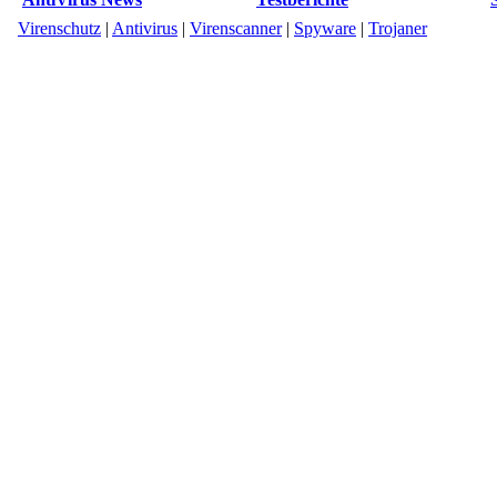
Virenschutz
|
Antivirus
|
Virenscanner
|
Spyware
|
Trojaner