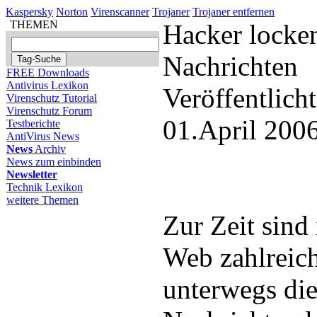
Kaspersky
Norton
Virenscanner
Trojaner
Trojaner entfernen
THEMEN
Hacker locke
Nachrichten
FREE Downloads
Antivirus Lexikon
Veröffentlich
Virenschutz Tutorial
Virenschutz Forum
01.April 200
Testberichte
AntiVirus News
News
Archiv
News zum einbinden
Newsletter
Technik Lexikon
weitere Themen
Zur Zeit sin
Web zahlreic
unterwegs di