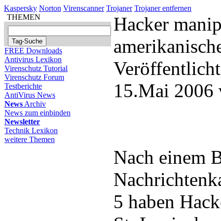
Kaspersky
Norton
Virenscanner
Trojaner
Trojaner entfernen
THEMEN
Hacker manip
amerikanische
FREE Downloads
Antivirus Lexikon
Veröffentlich
Virenschutz Tutorial
Virenschutz Forum
15.Mai 2006 
Testberichte
AntiVirus News
News
Archiv
News zum einbinden
Newsletter
Technik Lexikon
weitere Themen
Nach einem B
Nachrichtenk
5 haben Hack