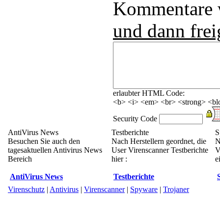
Kommentare
und dann frei
erlaubter HTML Code:
<b> <i> <em> <br> <strong> <blo
Security Code
AntiVirus News
Testberichte
S
Besuchen Sie auch den
Nach Herstellern geordnet, die
N
tagesaktuellen Antivirus News
User Virenscanner Testberichte
V
Bereich
hier :
e
AntiVirus News
Testberichte
Virenschutz
|
Antivirus
|
Virenscanner
|
Spyware
|
Trojaner