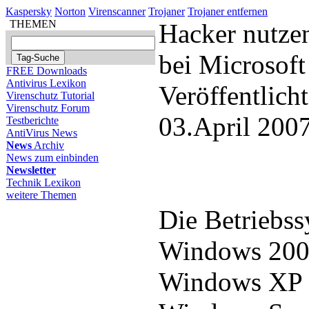
Kaspersky
Norton
Virenscanner
Trojaner
Trojaner entfernen
THEMEN
Hacker nutzen
bei Microsof
FREE Downloads
Antivirus Lexikon
Veröffentlich
Virenschutz Tutorial
Virenschutz Forum
03.April 200
Testberichte
AntiVirus News
News
Archiv
News zum einbinden
Newsletter
Technik Lexikon
weitere Themen
Die Betriebss
Windows 2000
Windows XP S