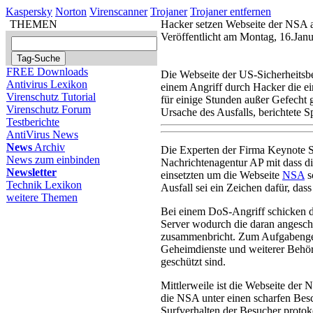
Kaspersky
Norton
Virenscanner
Trojaner
Trojaner entfernen
THEMEN
Hacker setzen Webseite der NSA 
Veröffentlicht am Montag, 16.Jan
FREE Downloads
Die Webseite der US-Sicherheits
Antivirus Lexikon
einem Angriff durch Hacker die ei
Virenschutz Tutorial
für einige Stunden außer Gefecht 
Virenschutz Forum
Ursache des Ausfalls, berichtete 
Testberichte
AntiVirus News
News
Archiv
Die Experten der Firma Keynote S
News zum einbinden
Nachrichtenagentur AP mit dass d
Newsletter
einsetzten um die Webseite
NSA
s
Technik Lexikon
Ausfall sei ein Zeichen dafür, das
weitere Themen
Bei einem DoS-Angriff schicken d
Server wodurch die daran angesch
zusammenbricht. Zum Aufgabengeb
Geheimdienste und weiterer Behö
geschützt sind.
Mittlerweile ist die Webseite der 
die NSA unter einen scharfen Besc
Surfverhalten der Besucher protoko