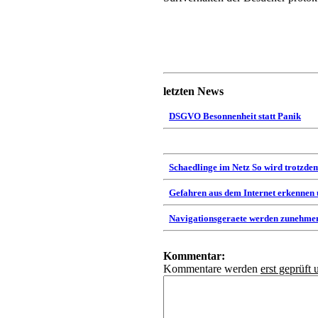
letzten News
DSGVO Besonnenheit statt Panik
Schaedlinge im Netz So wird trotzdem
Gefahren aus dem Internet erkennen
Navigationsgeraete werden zunehmen
Kommentar:
Kommentare werden
erst geprüft 