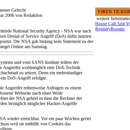
ausser Gefecht
VIREN TICKE
uar 2006 von Redaktion
weitere Informati
House Call Anti Vi
RegistryBooster
behörde National Security Agency - NSA war nach
nen Denial of Service Angriff (DoS) dafür nutzten
gesetzt. Die NSA gab bislang kein Statement zu der
Spiegel Online am Samstag.
ystems und vom SANS Institute teilten der
ie Angreifer wohlmöglich eine DoS-Technik
chachmatt zu setzen. Denn ein mehrstündiger
s ein DoS-Angriff erfolgte.
ie Angreifer reihenweise Anfragen zu einem
lossene Webseite nach einer Weile
iet der NSA gehört es dass die Rechner der
rden bezüglich möglicher Hacker-Angriffe
NSA wieder erreichbar. Vor ein paar Wochen geriet
huss weil sie mithilfe von Cookies das
llierte.