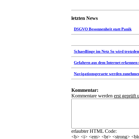
letzten News
DSGVO Besonnenheit statt Panik
Schaedlinge im Netz So wird trotzdem
Gefahren aus dem Internet erkennen
Navigationsgeraete werden zunehmen
Kommentar:
Kommentare werden
erst geprüft 
erlaubter HTML Code:
<b> <i> <em> <br> <strong> <blo