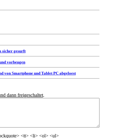
 sicher gesurft
 und vorbeugen
d von Smartphone und Tablet PC abgeloest
und dann freigeschaltet
.
ckquote> <tt> <li> <ol> <ul>