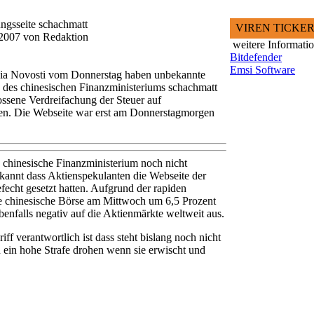
ngsseite schachmatt
VIREN TICKE
i 2007 von Redaktion
weitere Informati
Bitdefender
Emsi Software
Ria Novosti vom Donnerstag haben unbekannte
des chinesischen Finanzministeriums schachmatt
lossene Verdreifachung der Steuer auf
en. Die Webseite war erst am Donnerstagmorgen
 chinesische Finanzministerium noch nicht
bekannt dass Aktienspekulanten die Webseite der
echt gesetzt hatten. Aufgrund der rapiden
e chinesische Börse am Mittwoch um 6,5 Prozent
ebenfalls negativ auf die Aktienmärkte weltweit aus.
f verantwortlich ist dass steht bislang noch nicht
n ein hohe Strafe drohen wenn sie erwischt und