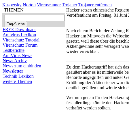
Kaspersky
Norton
Virenscanner
Trojaner
Trojaner entfernen
THEMEN
Hacker setzen chinesische Regieru
Veröffentlicht am Freitag, 01.Jun
FREE Downloads
Nach einem Bericht der Zeitung 
Antivirus Lexikon
Hacker am Mittwoch die Webseite 
Virenschutz Tutorial
gesetzt, weil diese über die besch
Virenschutz Forum
Aktiengewinne sehr verärgert war
Testberichte
wieder erreichbar.
AntiVirus News
News
Archiv
News zum einbinden
Zu dem Hackerangriff hat sich das
Newsletter
geäußert aber es ist mittlerweile 
Technik Lexikon
Behörde angegriffen und außer Gef
weitere Themen
Erhöhung der Aktiensteuer war di
deutlich gefallen und wirkte sich 
Wer nun genau für den Hackerangrif
fest allerdings könnte den Hacker
verhaftet werden sollten.