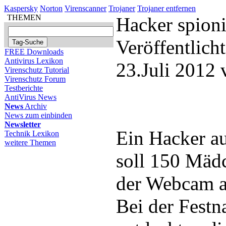
Kaspersky
Norton
Virenscanner
Trojaner
Trojaner entfernen
THEMEN
Hacker spioni
Veröffentlich
FREE Downloads
Antivirus Lexikon
23.Juli 2012
Virenschutz Tutorial
Virenschutz Forum
Testberichte
AntiVirus News
News
Archiv
News zum einbinden
Newsletter
Ein Hacker a
Technik Lexikon
weitere Themen
soll 150 Mäd
der Webcam a
Bei der Fest