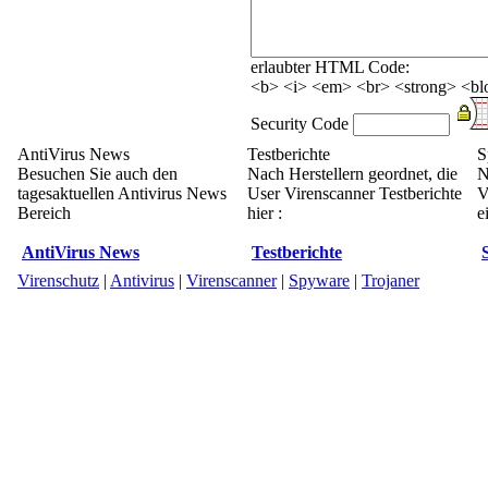
erlaubter HTML Code:
<b> <i> <em> <br> <strong> <blo
Security Code
AntiVirus News
Testberichte
S
Besuchen Sie auch den
Nach Herstellern geordnet, die
N
tagesaktuellen Antivirus News
User Virenscanner Testberichte
V
Bereich
hier :
e
AntiVirus News
Testberichte
Virenschutz
|
Antivirus
|
Virenscanner
|
Spyware
|
Trojaner