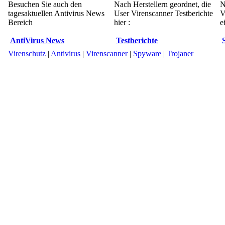
Besuchen Sie auch den
Nach Herstellern geordnet, die
N
tagesaktuellen Antivirus News
User Virenscanner Testberichte
V
Bereich
hier :
e
AntiVirus News
Testberichte
Virenschutz
|
Antivirus
|
Virenscanner
|
Spyware
|
Trojaner