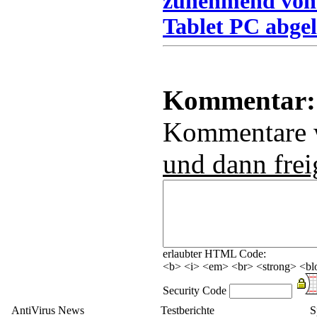
zunehmend von
Tablet PC abgel
Kommentar:
Kommentare
und dann frei
erlaubter HTML Code:
<b> <i> <em> <br> <strong> <blo
Security Code
AntiVirus News
Testberichte
S