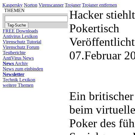
Kaspersky
Norton
Virenscanner
Trojaner
Trojaner entfernen
THEMEN
Hacker stiehl
Pokertisch
FREE Downloads
Antivirus Lexikon
Veröffentlich
Virenschutz Tutorial
Virenschutz Forum
07.Februar 2
Testberichte
AntiVirus News
News
Archiv
News zum einbinden
Newsletter
Technik Lexikon
weitere Themen
Ein britische
beim virtuell
Poker des fü