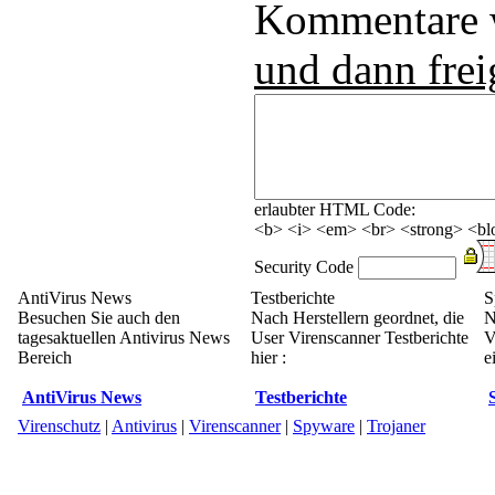
Kommentare
und dann frei
erlaubter HTML Code:
<b> <i> <em> <br> <strong> <blo
Security Code
AntiVirus News
Testberichte
S
Besuchen Sie auch den
Nach Herstellern geordnet, die
N
tagesaktuellen Antivirus News
User Virenscanner Testberichte
V
Bereich
hier :
e
AntiVirus News
Testberichte
Virenschutz
|
Antivirus
|
Virenscanner
|
Spyware
|
Trojaner