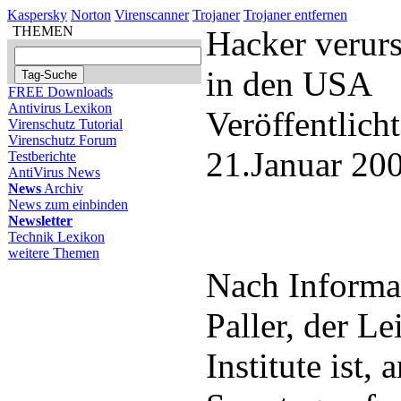
Kaspersky
Norton
Virenscanner
Trojaner
Trojaner entfernen
THEMEN
Hacker verurs
in den USA
FREE Downloads
Antivirus Lexikon
Veröffentlich
Virenschutz Tutorial
Virenschutz Forum
21.Januar 20
Testberichte
AntiVirus News
News
Archiv
News zum einbinden
Newsletter
Technik Lexikon
weitere Themen
Nach Informa
Paller, der L
Institute ist,