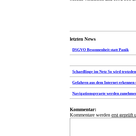
letzten News
DSGVO Besonnenheit statt Panik
Schaedlinge im Netz So wird trotzdem
Gefahren aus dem Internet erkennen
Navigationsgeraete werden zunehmen
Kommentar:
Kommentare werden
erst geprüft 