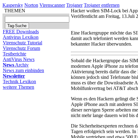
Kaspersky
Norton
Virenscanner
Trojaner
Trojaner entfernen
THEMEN
Hacker wollen SIM-Lock bei App
Veröffentlicht am Freitag, 13.Jul
FREE Downloads
Eine Hackergruppe möchte das S
Antivirus Lexikon
damit auch telefoniert werden kan
Virenschutz Tutorial
bekannter Hacker überwunden.
Virenschutz Forum
Testberichte
AntiVirus News
Sobald die Hackergruppe das SIM-L
News
Archiv
modernen Apple iPhone zu telefo
News zum einbinden
Aktivierung bereits dafür dass di
Newsletter
können jedoch sind Telefonate bis
Technik Lexikon
muss es über die Downloadseite Ap
weitere Themen
Mobilfunkvertrag bei AT&T absch
Wenn es den Hackern gelingt die 
Apple iPhone auch mit anderen S
dieser nervigen Sperre arbeiten m
nicht mehr lange dauern wird bis d
Die Sicherheitsexperten rechnen d
Tagen erfolgreich sein werden. I
Mobile vertrieben und etwa 500 E