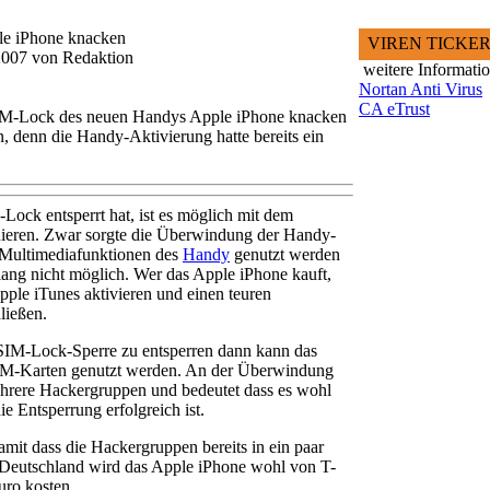
le iPhone knacken
VIREN TICKE
i 2007 von Redaktion
weitere Informati
Nortan Anti Virus
CA eTrust
IM-Lock des neuen Handys Apple iPhone knacken
n, denn die Handy-Aktivierung hatte bereits ein
ock entsperrt hat, ist es möglich mit dem
nieren. Zwar sorgte die Überwindung der Handy-
e Multimediafunktionen des
Handy
genutzt werden
lang nicht möglich. Wer das Apple iPhone kauft,
ple iTunes aktivieren und einen teuren
ließen.
SIM-Lock-Sperre zu entsperren dann kann das
IM-Karten genutzt werden. An der Überwindung
ehrere Hackergruppen und bedeutet dass es wohl
ie Entsperrung erfolgreich ist.
amit dass die Hackergruppen bereits in ein paar
n Deutschland wird das Apple iPhone wohl von T-
uro kosten.