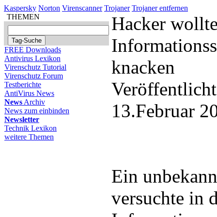
Kaspersky
Norton
Virenscanner
Trojaner
Trojaner entfernen
THEMEN
Hacker wollt
Informations
FREE Downloads
Antivirus Lexikon
knacken
Virenschutz Tutorial
Virenschutz Forum
Veröffentlich
Testberichte
AntiVirus News
News
Archiv
13.Februar 2
News zum einbinden
Newsletter
Technik Lexikon
weitere Themen
Ein unbekann
versuchte in 