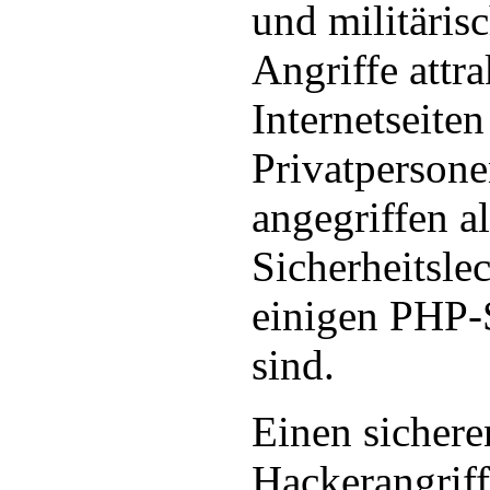
und militäris
Angriffe attra
Internetseite
Privatperson
angegriffen a
Sicherheitsle
einigen PHP-
sind.
Einen sicher
Hackerangriff