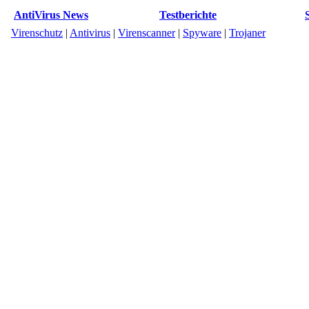
AntiVirus News
Testberichte
Virenschutz
|
Antivirus
|
Virenscanner
|
Spyware
|
Trojaner