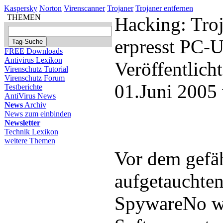
Kaspersky
Norton
Virenscanner
Trojaner
Trojaner entfernen
THEMEN
Hacking: Tro
erpresst PC-U
FREE Downloads
Antivirus Lexikon
Veröffentlich
Virenschutz Tutorial
Virenschutz Forum
01.Juni 2005
Testberichte
AntiVirus News
News
Archiv
News zum einbinden
Newsletter
Technik Lexikon
weitere Themen
Vor dem gefä
aufgetauchten
SpywareNo wa