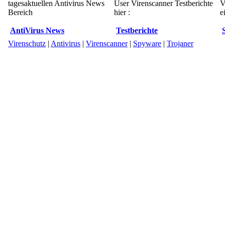
tagesaktuellen Antivirus News
User Virenscanner Testberichte
V
Bereich
hier :
e
AntiVirus News
Testberichte
Virenschutz
|
Antivirus
|
Virenscanner
|
Spyware
|
Trojaner