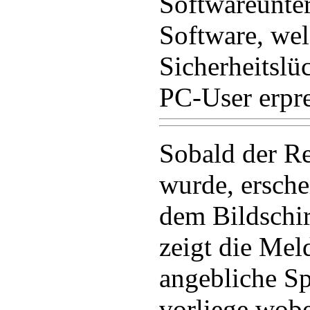
Softwareunte
Software, wel
Sicherheitslü
PC-User erpre
Sobald der Re
wurde, ersche
dem Bildschi
zeigt die Mel
angebliche S
vorliege wob