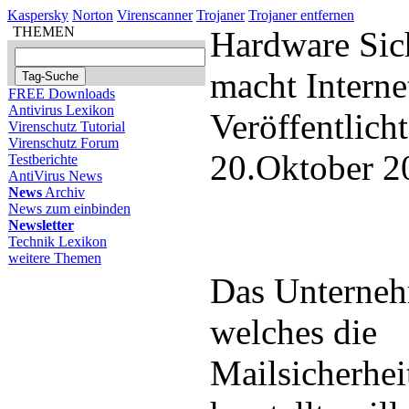
Kaspersky
Norton
Virenscanner
Trojaner
Trojaner entfernen
THEMEN
Hardware Sic
macht Interne
FREE Downloads
Antivirus Lexikon
Veröffentlich
Virenschutz Tutorial
Virenschutz Forum
20.Oktober 2
Testberichte
AntiVirus News
News
Archiv
News zum einbinden
Newsletter
Technik Lexikon
weitere Themen
Das Unterneh
welches die
Mailsicherhe