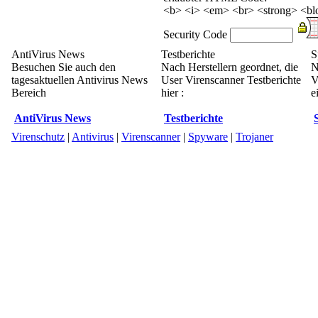
<b> <i> <em> <br> <strong> <blo
Security Code
AntiVirus News
Testberichte
S
Besuchen Sie auch den
Nach Herstellern geordnet, die
N
tagesaktuellen Antivirus News
User Virenscanner Testberichte
V
Bereich
hier :
e
AntiVirus News
Testberichte
Virenschutz
|
Antivirus
|
Virenscanner
|
Spyware
|
Trojaner