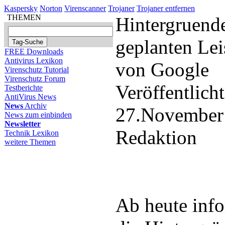
Kaspersky
Norton
Virenscanner
Trojaner
Trojaner entfernen
THEMEN
Hintergruend
geplanten Lei
FREE Downloads
Antivirus Lexikon
von Google
Virenschutz Tutorial
Virenschutz Forum
Veröffentlich
Testberichte
AntiVirus News
News
Archiv
27.November
News zum einbinden
Newsletter
Redaktion
Technik Lexikon
weitere Themen
Ab heute info