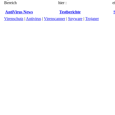
Bereich
hier :
e
AntiVirus News
Testberichte
Virenschutz
|
Antivirus
|
Virenscanner
|
Spyware
|
Trojaner