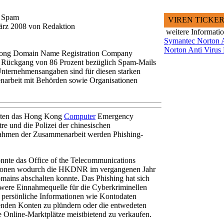
r Spam
VIREN TICKE
März 2008 von Redaktion
weitere Informati
Symantec Norton A
Norton Anti Virus 
Kong Domain Name Registration Company
Rückgang von 86 Prozent bezüglich Spam-Mails
nternehmensangaben sind für diesen starken
narbeit mit Behörden sowie Organisationen
iten das Hong Kong
Computer
Emergency
e und die Polizei der chinesischen
ahmen der Zusammenarbeit werden Phishing-
nte das Office of the Telecommunications
ationen wodurch die HKDNR im vergangenen Jahr
mains abschalten konnte. Das Phishing hat sich
chwere Einnahmequelle für die Cyberkriminellen
e persönliche Informationen wie Kontodaten
fenden Konten zu plündern oder die entwedeten
 Online-Marktplätze meistbietend zu verkaufen.