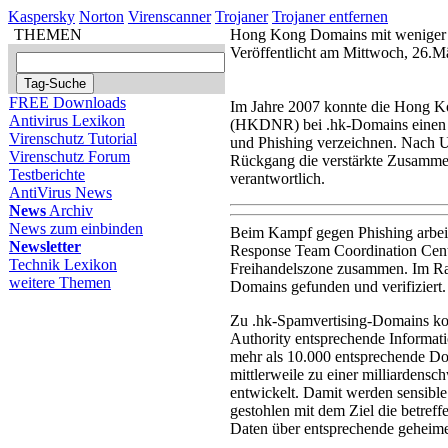
Kaspersky
Norton
Virenscanner
Trojaner
Trojaner entfernen
THEMEN
Hong Kong Domains mit wenige
Veröffentlicht am Mittwoch, 26.
FREE Downloads
Im Jahre 2007 konnte die Hong 
Antivirus Lexikon
(HKDNR) bei .hk-Domains einen 
Virenschutz Tutorial
und Phishing verzeichnen. Nach U
Virenschutz Forum
Rückgang die verstärkte Zusamme
Testberichte
verantwortlich.
AntiVirus News
News
Archiv
News zum einbinden
Beim Kampf gegen Phishing arbe
Newsletter
Response Team Coordination Centr
Technik Lexikon
Freihandelszone zusammen. Im R
weitere Themen
Domains gefunden und verifiziert.
Zu .hk-Spamvertising-Domains kon
Authority entsprechende Inform
mehr als 10.000 entsprechende Do
mittlerweile zu einer milliardens
entwickelt. Damit werden sensibl
gestohlen mit dem Ziel die betref
Daten über entsprechende geheime