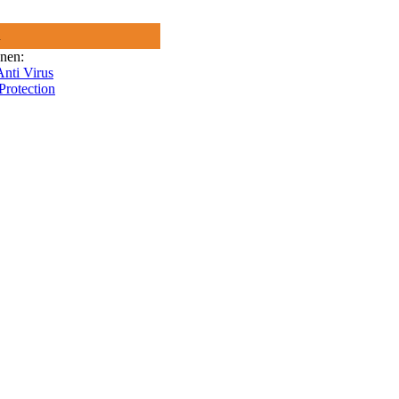
R
onen:
nti Virus
Protection