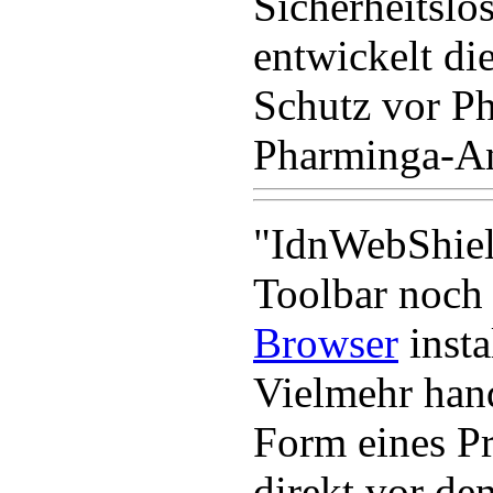
Sicherheitslö
entwickelt di
Schutz vor Ph
Pharminga-Ang
"IdnWebShield
Toolbar noch 
Browser
insta
Vielmehr hand
Form eines Pr
direkt vor de