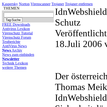
Kaspersky
Norton
Virenscanner
Trojaner
Trojaner entfernen
THEMEN
IdnWebshield 
Schutz
FREE Downloads
Antivirus Lexikon
Veröffentlich
Virenschutz Tutorial
Virenschutz Forum
18.Juli 2006
Testberichte
AntiVirus News
News
Archiv
News zum einbinden
Newsletter
Technik Lexikon
weitere Themen
Der österreic
Thomas Meike
IdnWebshield