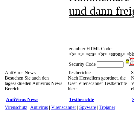
und dann frei
erlaubter HTML Code:
<b> <i> <em> <br> <strong> <blo
Security Code
AntiVirus News
Testberichte
S
Besuchen Sie auch den
Nach Herstellern geordnet, die
N
tagesaktuellen Antivirus News
User Virenscanner Testberichte
V
Bereich
hier :
e
AntiVirus News
Testberichte
Virenschutz
|
Antivirus
|
Virenscanner
|
Spyware
|
Trojaner