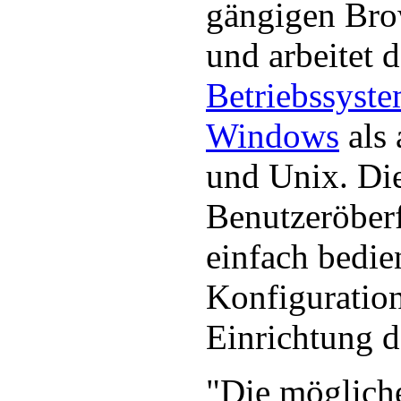
gängigen Br
und arbeitet 
Betriebssyst
Windows
als 
und Unix. Di
Benutzeröberf
einfach bedie
Konfigurations
Einrichtung d
"Die mögliche